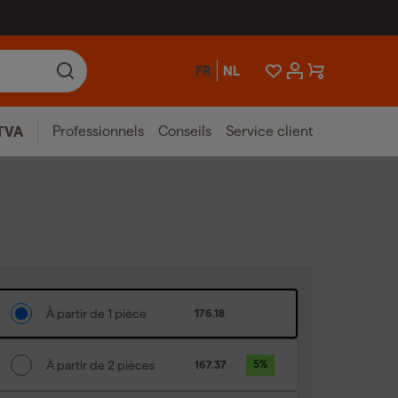
FR
NL
Professionnels
Conseils
Service client
TVA
À partir de 1 pièce
176.18
À partir de 2 pièces
167.37
5
%