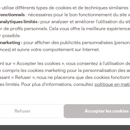
 utilise différents types de cookies et de techniques similaires 
Blanc
fonctionnels
: nécessaires pour le bon fonctionnement du site 
nalytiques limités :
pour analyser et améliorer l’utilisation du s
Blanc
r de profils personnels. Cela vous offre la meilleure expérienc
r possible.
marketing :
pour afficher des publicités personnalisées (person
ces) et suivre votre comportement sur Internet.
10 l
nt sur « Accepter les cookies », vous consentez à l’utilisation de
y compris les cookies marketing pour la personnalisation des 
ssant « Refuser », nous ne placerons que des cookies fonctionn
es limités. Pour plus d’informations, consultez
politique en mat
8711429005027
342990
10117430
Refuser
Accepter les cookies