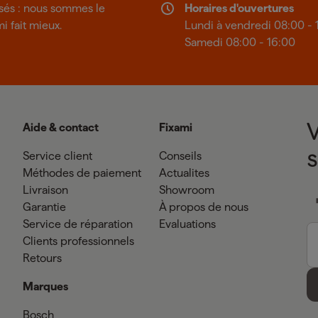
isés : nous sommes le
Horaires d'ouvertures
mi fait mieux.
Lundi à vendredi 08:00 - 
Samedi 08:00 - 16:00
Aide & contact
Fixami
Service client
Conseils
Méthodes de paiement
Actualites
Livraison
Showroom
Garantie
À propos de nous
Service de réparation
Evaluations
Clients professionnels
Retours
Marques
Bosch