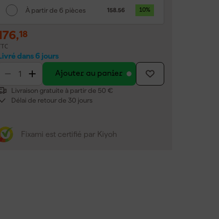
À partir de 6 pièces
158.56
10
%
176
,
18
TTC
Livré dans 6 jours
Ajouter au panier
Livraison gratuite à partir de 50 €
Délai de retour de 30 jours
Fixami est certifié par Kiyoh