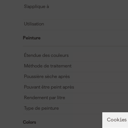
S'applique à
Utilisation
Peinture
Étendue des couleurs
Méthode de traitement
Poussière sèche après
Pouvant être peint après
Rendement par litre
Type de peinture
Cookies
Colors