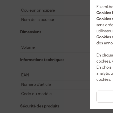
Fixami.be
Couleur principale
Cookies 
Cookies a
Nom de la couleur
sans crée
utilisateu
Dimensions
Cookies 
des annon
Volume
En cliqua
Informations techniques
cookies, 
En choisi
analytiqu
EAN
cookies.
Numéro d'article
Code du modèle
Sécurité des produits