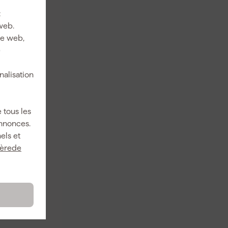
:
web.
ite web,
e
nalisation
 tous les
annonces.
els et
ièrede