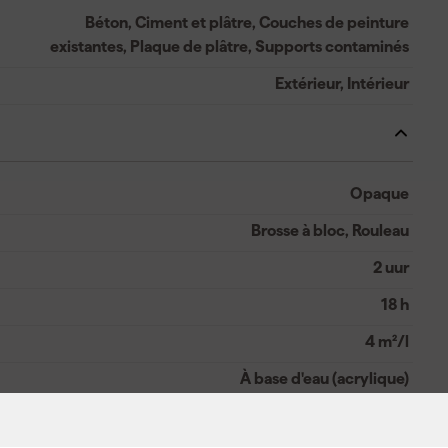
Béton, Ciment et plâtre, Couches de peinture
existantes, Plaque de plâtre, Supports contaminés
Extérieur, Intérieur
Opaque
Brosse à bloc, Rouleau
2 uur
18 h
4 m²/l
À base d'eau (acrylique)