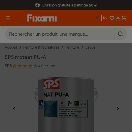
Livraison gratuite à partir de 50 €
FR
NL
Accueil
Peinture & fournitures
Peinture
Laque
SPS mateet PU-A
SPS
4.0
/ 5
1 avis