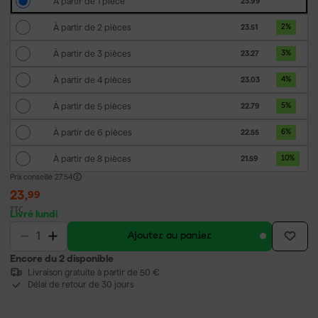
À partir de 1 pièce
23.99
À partir de 2 pièces
23.51
2
%
À partir de 3 pièces
23.27
3
%
À partir de 4 pièces
23.03
4
%
À partir de 5 pièces
22.79
5
%
À partir de 6 pièces
22.55
6
%
À partir de 8 pièces
21.59
10
%
Prix conseillé
27,54
23
,
99
TTC
Livré lundi
Ajouter au panier
Encore du 2 disponible
Livraison gratuite à partir de 50 €
Délai de retour de 30 jours