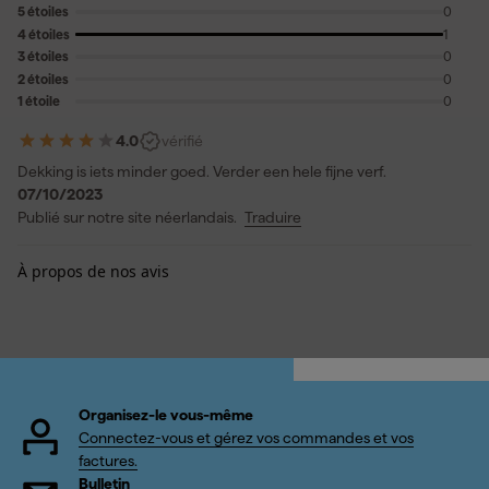
5 étoiles
0
4 étoiles
1
3 étoiles
0
2 étoiles
0
1 étoile
0
4.0
vérifié
Dekking is iets minder goed. Verder een hele fijne verf.
07/10/2023
Publié sur notre site néerlandais.
Traduire
À propos de nos avis
Organisez-le vous-même
Connectez-vous et gérez vos commandes et vos
factures.
Bulletin