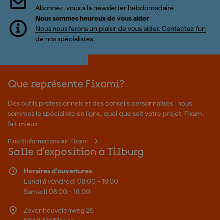
Abonnez-vous à la newsletter hebdomadaire
Nous sommes heureux de vous aider
Nous nous ferons un plaisir de vous aider. Contactez l'un
de nos spécialistes.
Que représente Fixami?
Des outils professionnels et des conseils personnalisés : nous
sommes le spécialiste en ligne, quel que soit votre projet. Fixami
fait mieux.
Plus d'informations sur Fixami
Salle d'exposition à Tilburg
Horaires d'ouvertures
Lundi à vendredi 08:00 - 18:00
Samedi 08:00 - 16:00
Zevenheuvelenweg 25