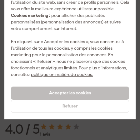
l’utilisation du site web, sans créer de profils personnels. Cela
Peinture
vous offre la meilleure expérience utilisateur possible.
Étendue des couleurs
Opaque
Cookies marketing :
pour afficher des publicités
personnalisées (personnalisation des annonces) et suivre
Méthode de traitement
Brosse, Rouleau
votre comportement sur Internet.
Niveau de brillance
Mate
En cliquant sur « Accepter les cookies », vous consentez à
Voir toutes les caractéristiques
l’utilisation de tous les cookies, y compris les cookies
marketing pour la personnalisation des annonces. En
Documents
choisissant « Refuser », nous ne placerons que des cookies
fonctionnels et analytiques limités. Pour plus d’informations,
consultez
politique en matièrede cookies.
Fiche technique
Fiche de sécurité
Accepter les cookies
Refuser
Avis
4.0
/ 5
1 avis