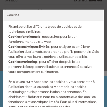
Utilisation
Extérieur, Intérieur
Voir toutes les caractéristiques
Cookies
Documents
Fixami.be utilise différents types de cookies et de
techniques similaires :
Fiche technique
Cookies fonctionnels
: nécessaires pour le bon
fonctionnement du site web.
Fiche de sécurité
Cookies analytiques limités :
pour analyser et améliorer
l’utilisation du site web, sans créer de profils personnels. Cela
vous offre la meilleure expérience utilisateur possible.
Cookies marketing :
pour afficher des publicités
personnalisées (personnalisation des annonces) et suivre
votre comportement sur Internet.
En cliquant sur « Accepter les cookies », vous consentez à
Organisez-le vous-même
l’utilisation de tous les cookies, y compris les cookies
Connectez-vous et gérez vos commandes et vos
marketing pour la personnalisation des annonces. En
factures.
choisissant « Refuser », nous ne placerons que des cookies
Bulletin
fonctionnels et analytiques limités. Pour plus d’informations,
Abonnez-vous à la newsletter hebdomadaire
consultez
politique en matièrede cookies.