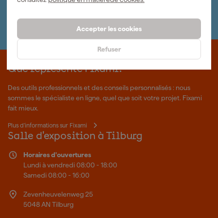
Nous sommes heureux de vous aider
Nous nous ferons un plaisir de vous aider. Contactez l'un
de nos spécialistes.
Accepter les cookies
Refuser
Que représente Fixami?
Des outils professionnels et des conseils personnalisés : nous
sommes le spécialiste en ligne, quel que soit votre projet. Fixami
fait mieux.
Plus d'informations sur Fixami
Salle d'exposition à Tilburg
Horaires d'ouvertures
Lundi à vendredi 08:00 - 18:00
Samedi 08:00 - 16:00
Zevenheuvelenweg 25
5048 AN Tilburg