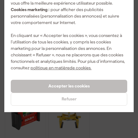
vous offre la meilleure expérience utilisateur possible.
Cookies marketing :
pour afficher des publicités
personnalisées (personnalisation des annonces) et suivre
Rubi 35975
Orit MC-1021-
Orit ML0420
votre comportement sur Internet.
Clips Rescue
000 Coupe-
Règle de
Level System
pavés
sortie profilée
En cliquant sur « Accepter les cookies », vous consentez à
- 1,5 mm (100
- 2000 mm
Livré demain
Livré demain
Livré mardi
l’utilisation de tous les cookies, y compris les cookies
pièces)
marketing pour la personnalisation des annonces. En
Prix de référence
20,69
choisissant « Refuser », nous ne placerons que des cookies
Prix de référence
60,09
-9%
fonctionnels et analytiques limités. Pour plus d’informations,
18
,
42
,
59
,
79
99
79
consultez
politique en matièrede cookies.
TTC
TTC
TTC
Accepter les cookies
Refuser