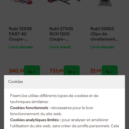
Rubi 13939
Rubi 27925
Rubi 02853
FAST-85
RCH 1200
Clips de
Coupe-
Coupe-
nivellement
carreaux dans
carreaux avec
Delta - 2,0
Livré demain
Livré mardi
Livré demain
un sac - 850
sac - 1200 mm
mm - 3-12 mm
mm
(200 pièces)
240
,
731
,
21
,
35
89
69
TTC
TTC
TTC
Cookies
Nouveau
Fixami.be utilise différents types de cookies et de
techniques similaires :
Cookies fonctionnels
: nécessaires pour le bon
fonctionnement du site web.
Cookies analytiques limités :
pour analyser et améliorer
l’utilisation du site web, sans créer de profils personnels. Cela