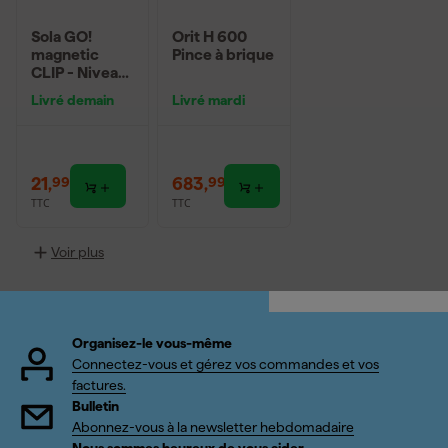
Sola GO!
Orit H 600
magnetic
Pince à brique
CLIP - Niveau
à bulle
Livré demain
Livré mardi
compact avec
clip ceinture -
Magnétique
21
,
683
,
99
99
TTC
TTC
Voir plus
Organisez-le vous-même
Connectez-vous et gérez vos commandes et vos
factures.
Bulletin
Abonnez-vous à la newsletter hebdomadaire