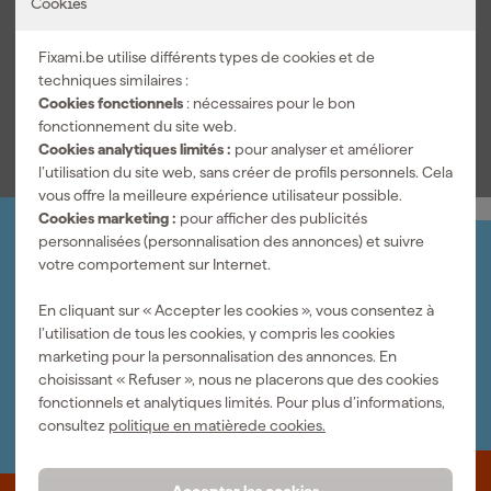
Cookies
synchronisé facilite l'ouverture de la mâchoire à sertir afin que
Numéro d'article
423191
vous puissiez continuer à travailler rapidement et efficacement
pendant le montage et l'installation..
Fixami.be utilise différents types de cookies et de
Code du modèle
1000050241
techniques similaires :
Cookies fonctionnels
: nécessaires pour le bon
Voir toutes les caractéristiques
fonctionnement du site web.
Cookies analytiques limités :
pour analyser et améliorer
l’utilisation du site web, sans créer de profils personnels. Cela
vous offre la meilleure expérience utilisateur possible.
Cookies marketing :
pour afficher des publicités
personnalisées (personnalisation des annonces) et suivre
Organisez-le vous-même
votre comportement sur Internet.
Connectez-vous et gérez vos commandes et vos
factures.
En cliquant sur « Accepter les cookies », vous consentez à
Bulletin
l’utilisation de tous les cookies, y compris les cookies
Abonnez-vous à la newsletter hebdomadaire
marketing pour la personnalisation des annonces. En
Nous sommes heureux de vous aider
choisissant « Refuser », nous ne placerons que des cookies
Nous nous ferons un plaisir de vous aider. Contactez l'un
fonctionnels et analytiques limités. Pour plus d’informations,
de nos spécialistes.
consultez
politique en matièrede cookies.
Accepter les cookies