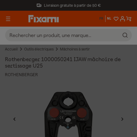
Livraison gratuite à partir de 50 €
FR
NL
Accueil
Outils électriques
Mâchoires à sertir
Rothenberger 1000050241 IJAW mâchoire de
sertissage U25
ROTHENBERGER