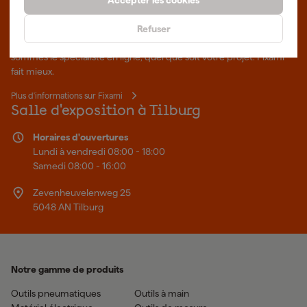
Que représente Fixami?
Refuser
Des outils professionnels et des conseils personnalisés : nous
sommes le spécialiste en ligne, quel que soit votre projet. Fixami
fait mieux.
Plus d'informations sur Fixami
Salle d'exposition à Tilburg
Horaires d'ouvertures
Lundi à vendredi 08:00 - 18:00
Samedi 08:00 - 16:00
Zevenheuvelenweg 25
5048 AN Tilburg
Notre gamme de produits
Outils pneumatiques
Outils à main