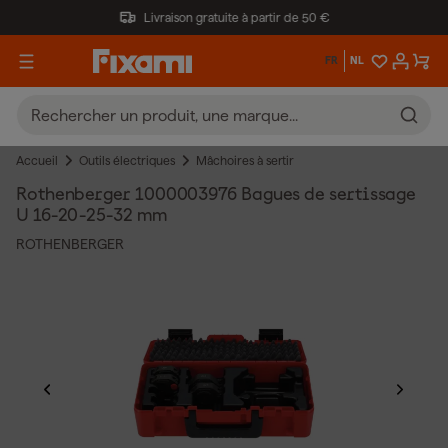
Livraison gratuite à partir de 50 €
FR
NL
Accueil
Outils électriques
Mâchoires à sertir
Rothenberger 1000003976 Bagues de sertissage
U 16-20-25-32 mm
ROTHENBERGER