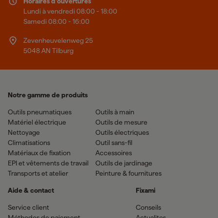
Horaires d'ouvertures
Lundi à vendredi 08:00 - 18:00
Samedi 08:00 - 16:00
Zevenheuvelenweg 25
5048 AN Tilburg
Notre gamme de produits
Outils pneumatiques
Outils à main
Matériel électrique
Outils de mesure
Nettoyage
Outils électriques
Climatisations
Outil sans-fil
Matériaux de fixation
Accessoires
EPI et vêtements de travail
Outils de jardinage
Transports et atelier
Peinture & fournitures
Aide & contact
Fixami
Service client
Conseils
Méthodes de paiement
Actualites