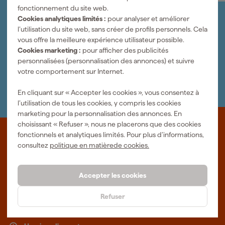
fonctionnement du site web.
Organisez-le vous-même
Cookies analytiques limités :
pour analyser et améliorer
Connectez-vous et gérez vos commandes et vos
l’utilisation du site web, sans créer de profils personnels. Cela
factures.
vous offre la meilleure expérience utilisateur possible.
Bulletin
Cookies marketing :
pour afficher des publicités
Abonnez-vous à la newsletter hebdomadaire
personnalisées (personnalisation des annonces) et suivre
Nous sommes heureux de vous aider
votre comportement sur Internet.
Nous nous ferons un plaisir de vous aider. Contactez l'un
de nos spécialistes.
En cliquant sur « Accepter les cookies », vous consentez à
l’utilisation de tous les cookies, y compris les cookies
marketing pour la personnalisation des annonces. En
choisissant « Refuser », nous ne placerons que des cookies
fonctionnels et analytiques limités. Pour plus d’informations,
Que représente Fixami?
consultez
politique en matièrede cookies.
Des outils professionnels et des conseils personnalisés : nous
sommes le spécialiste en ligne, quel que soit votre projet. Fixami
Accepter les cookies
fait mieux.
Refuser
Plus d'informations sur Fixami
Salle d'exposition à Tilburg