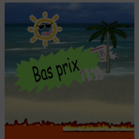
autres accessoires de perçage. La perceuse magnétique à
batterie offre une flexibilité supplémentaire grâce à son
fonctionnement sans fil. Les perceuses magnétiques Euroboor et
autres modèles sont utilisables pour diverses tâches nécessitant
le perçage des métaux et des forets. Grâce à la technologie de la
perceuse magnétique, les utilisateurs peuvent travailler en toute
sécurité et efficacité, même dans des endroits difficiles d'accès.
Cette perceuse magnétique est un outil indispensable pour les
lourds travaux de perçage dans les constructions métalliques et
en acier.