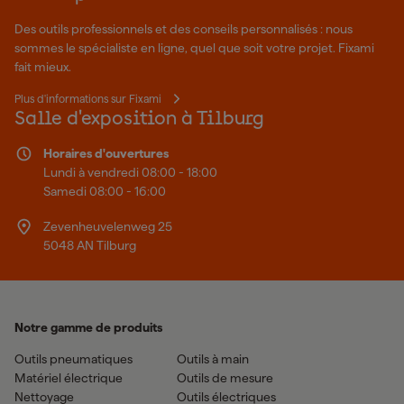
Des outils professionnels et des conseils personnalisés : nous
sommes le spécialiste en ligne, quel que soit votre projet. Fixami
fait mieux.
Plus d'informations sur Fixami
Salle d'exposition à Tilburg
Horaires d'ouvertures
Lundi à vendredi 08:00 - 18:00
Samedi 08:00 - 16:00
Zevenheuvelenweg 25
5048 AN Tilburg
Notre gamme de produits
Outils pneumatiques
Outils à main
Matériel électrique
Outils de mesure
Nettoyage
Outils électriques