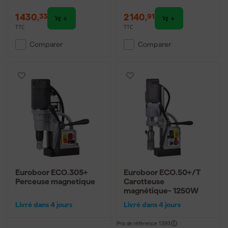
1 430
,
2 140
,
33
91
TTC
TTC
Comparer
Comparer
Euroboor ECO.30S+
Euroboor ECO.50+/T
Perceuse magnetique
Carotteuse
magnétique- 1250W
Livré dans 4 jours
Livré dans 4 jours
Prix de référence
1 393