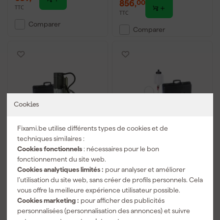
856
,
00
TTC
TTC
Comparer
Comparer
Cookies
Fixami.be utilise différents types de cookies et de
techniques similaires :
Euroboor ECO.32 -
Euroboor ECO.36 -
Cookies fonctionnels
: nécessaires pour le bon
Perceuse à colonne
Perceuse à colonne
fonctionnement du site web.
magnétique dans
magnétique dans
Cookies analytiques limités :
pour analyser et améliorer
mallette - 900W
mallette - 1050W - avec
Livré dans 4 jours
Livré dans 4 jours
l’utilisation du site web, sans créer de profils personnels. Cela
accessoires
vous offre la meilleure expérience utilisateur possible.
Prix conseillé
942,00
Cookies marketing :
pour afficher des publicités
personnalisées (personnalisation des annonces) et suivre
812
,
1 271
,
15
77