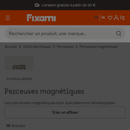
Livraison gratuite à partir de 50 €
FR
NL
Accueil
Outils électriques
Perceuses
Perceuses magnétiques
Forets à carotte
Perceuses magnétiques
Les perceuses magnétiques sont spécialement développées
pour le perçage dans l'acier et d'autres métaux, où le puissant
Trier et affiner
pied magnétique assure une fixation stable et sécurisée sur la
pièce. Ces machines offrent divers avantages :
16
Articles
La perceuse magnétique possède une base magnétique forte