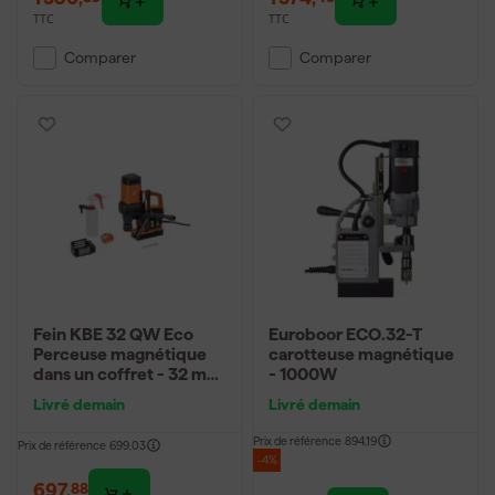
TTC
TTC
Comparer
Comparer
Fein KBE 32 QW Eco
Euroboor ECO.32-T
Perceuse magnétique
carotteuse magnétique
dans un coffret - 32 mm
- 1000W
- 1200 W
Livré demain
Livré demain
Prix de référence
894,19
Prix de référence
699,03
-4%
697
,
88