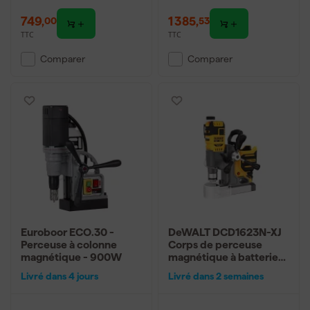
749
,
1 385
,
00
53
TTC
TTC
Comparer
Comparer
Euroboor ECO.30 -
DeWALT DCD1623N-XJ
Perceuse à colonne
Corps de perceuse
magnétique - 900W
magnétique à batterie
Li-ion 18 V
Livré dans 4 jours
Livré dans 2 semaines