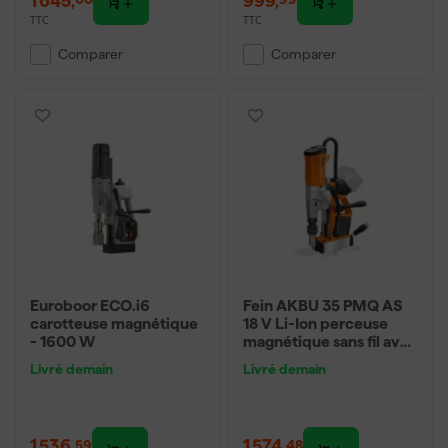
TTC
TTC
Comparer
Comparer
Euroboor ECO.i6
Fein AKBU 35 PMQ AS
carotteuse magnétique
18 V Li-Ion perceuse
- 1600 W
magnétique sans fil avec
coffret - 35 mm
Livré demain
Livré demain
1 536
,
1 574
,
59
48