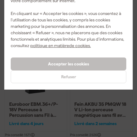
votre comportement sur Internet.
TTC
TTC
En cliquant sur « Accepter les cookies », vous consentez à
Comparer
Comparer
l’utilisation de tous les cookies, y compris les cookies
marketing pour la personnalisation des annonces. En
Livraison gratuite à partir de 50 €
choisissant « Refuser », nous ne placerons que des cookies
fonctionnels et analytiques limités. Pour plus d’informations,
consultez
politique en matièrede cookies.
Accepter les cookies
Refuser
Euroboor EBM.36+/P-
Fein AKBU 35 PMQW 18
18V Perceuse à
V Li-Ion perceuse
Percussion sans Fil à
magnétique sans fil avec
Aimant - 36 mm
coffret (2 x 8,0 Ah) - 35
Livré dans 4 jours
Livré dans 2 semaines
mm
Prix conseillé
1 571
Prix conseillé
2 526