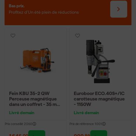
Bas prix.
Profitez d’Un été plein de réductions
Fein KBU 35-2 QW
Euroboor ECO.40S+/IC
Perceuse magnétique
carotteuse magnétique
dans un coffret - 35 mm
- 1150W
- 1100 W
Livré demain
Livré demain
Prix conseillé
2 050
Prix de référence
1 001
1 645
,
999
,
00
99