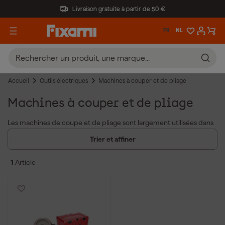
Livraison gratuite à partir de 50 €
FR
NL
Accueil
Outils électriques
Machines à couper et de pliage
Machines à couper et de pliage
Les machines de coupe et de pliage sont largement utilisées dans
le secteur de la construction et de la métallurgie pour le
Trier et affiner
traitement des plaques et des barres métalliques. Ces machines
de coupe et de pliage offrent plusieurs avantages :
1
Article
Coupe et pliage efficaces de l'acier et des barres d'armature
Commande précise grâce aux machines à ressort segmenté
pour un pliage exact
Conception robuste adaptée aux applications lourdes sur le
chantier
En achetant une machine de coupe et de pliage, vous obtenez un