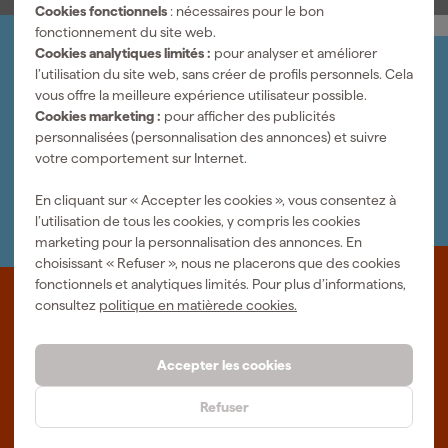
Cookies fonctionnels
: nécessaires pour le bon
fonctionnement du site web.
Cookies analytiques limités :
pour analyser et améliorer
Organisez-le vous-même
l’utilisation du site web, sans créer de profils personnels. Cela
Connectez-vous et gérez vos commandes et vos
vous offre la meilleure expérience utilisateur possible.
factures.
Cookies marketing :
pour afficher des publicités
Bulletin
personnalisées (personnalisation des annonces) et suivre
Abonnez-vous à la newsletter hebdomadaire
votre comportement sur Internet.
Nous sommes heureux de vous aider
Nous nous ferons un plaisir de vous aider. Contactez l'un
En cliquant sur « Accepter les cookies », vous consentez à
de nos spécialistes.
l’utilisation de tous les cookies, y compris les cookies
marketing pour la personnalisation des annonces. En
choisissant « Refuser », nous ne placerons que des cookies
fonctionnels et analytiques limités. Pour plus d’informations,
Que représente Fixami?
consultez
politique en matièrede cookies.
Des outils professionnels et des conseils personnalisés : nous
Accepter les cookies
sommes le spécialiste en ligne, quel que soit votre projet. Fixami
fait mieux.
Refuser
Plus d'informations sur Fixami
Salle d'exposition à Tilburg