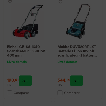
Einhell GE-SA 1640
Makita DUV320RT LXT
Scarificateur - 1600 W -
Batterie Li-ion 18V Kit
400 mm
scarificateur (1 batterie
5,0 Ah) - 320 mm
Livré demain
Livré demain
190
,
344
,
91
14
TTC
TTC
Comparer
Comparer