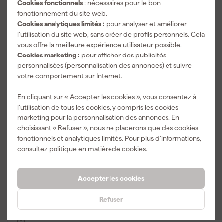
Cookies fonctionnels
: nécessaires pour le bon
fonctionnement du site web.
Cookies analytiques limités :
pour analyser et améliorer
l’utilisation du site web, sans créer de profils personnels. Cela
vous offre la meilleure expérience utilisateur possible.
Cookies marketing :
pour afficher des publicités
personnalisées (personnalisation des annonces) et suivre
votre comportement sur Internet.
Ryobi RY18SFX35A-240
WOLF-Garten VA 378 E
En cliquant sur « Accepter les cookies », vous consentez à
One+ 18 V Brushless
Scarificateur - 1800 W -
l’utilisation de tous les cookies, y compris les cookies
Accu Scarificateur set
37 cm
marketing pour la personnalisation des annonces. En
(2x 4,0 Ah) - 35 cm
Livré demain
Livré demain
choisissant « Refuser », nous ne placerons que des cookies
fonctionnels et analytiques limités. Pour plus d’informations,
Prix de référence
363,36
consultez
politique en matièrede cookies.
-6%
279
,
00
339
,
00
TTC
Accepter les cookies
TTC
Comparer
Comparer
Refuser