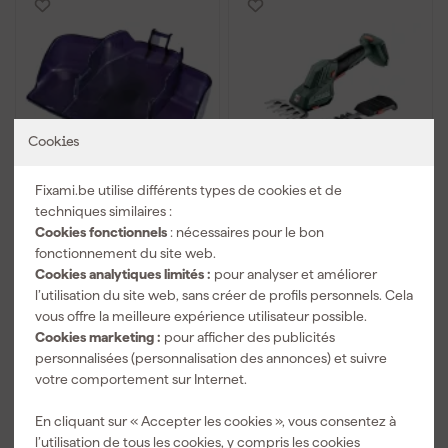
Cookies
Fixami.be utilise différents types de cookies et de
Makita 457426-1
Metabo SGS 18 LTX Q 18
techniques similaires :
Ciseaux d'herbe de
V Li-Ion Corps de
receveur d'herbe pour
cisaille à gazon - 11,5 cm
Cookies fonctionnels
: nécessaires pour le bon
DUM604 / UH201D /
fonctionnement du site web.
Livré dans 9 jours
Livré dans 2 semaines
UM600D / UM603D
Cookies analytiques limités :
pour analyser et améliorer
l’utilisation du site web, sans créer de profils personnels. Cela
vous offre la meilleure expérience utilisateur possible.
5
,
111
,
67
13
Cookies marketing :
pour afficher des publicités
TTC
TTC
personnalisées (personnalisation des annonces) et suivre
votre comportement sur Internet.
Comparer
Comparer
En cliquant sur « Accepter les cookies », vous consentez à
l’utilisation de tous les cookies, y compris les cookies