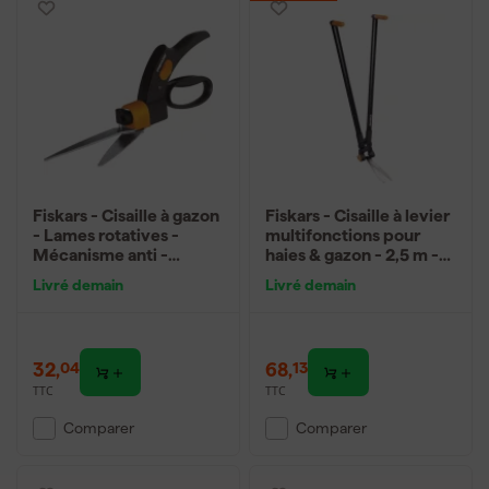
Fiskars - Cisaille à gazon
Fiskars - Cisaille à levier
- Lames rotatives -
multifonctions pour
Mécanisme anti -
haies & gazon - 2,5 m -
bourrage Servo -
PowerLever - GS53
Livré demain
Livré demain
System - 34,4 cm
32
,
68
,
04
13
TTC
TTC
Comparer
Comparer