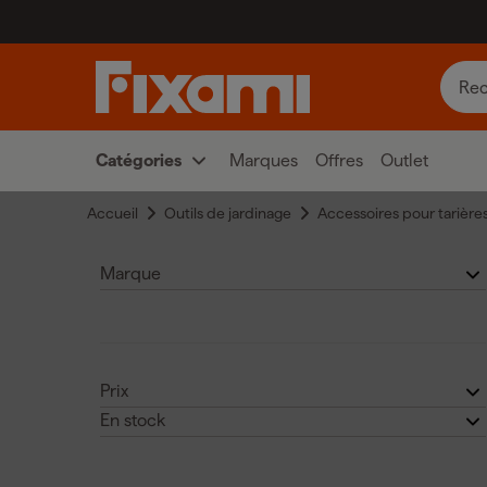
Catégories
Marques
Offres
Outlet
Accueil
Outils de jardinage
Accessoires pour tarière
Marque
Makita
(9)
Prix
En stock
Fiskars
(2)
€
€
Non
(5)