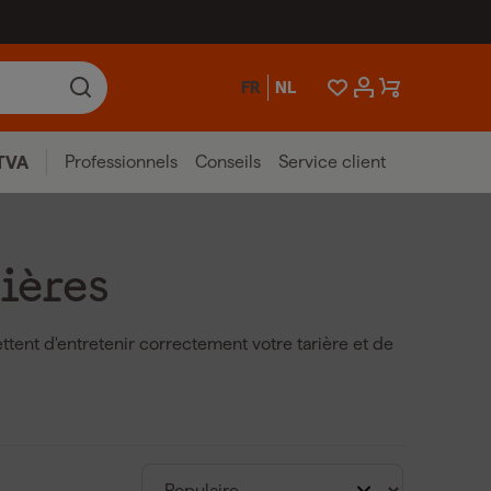
FR
NL
Professionnels
Conseils
Service client
TVA
ières
tent d'entretenir correctement votre tarière et de
ui-même, mais de pièces détachées telles que la lame
 tarière et l'adaptateur de tarière. Ces
us longue durée de vie de votre tarière. Des
re de haute qualité qui s'adaptent parfaitement à
00mm et 800mm.