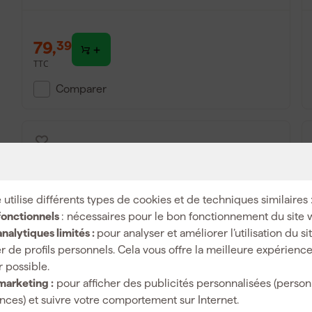
79
,
39
TTC
Comparer
 utilise différents types de cookies et de techniques similaires 
fonctionnels
: nécessaires pour le bon fonctionnement du site 
nalytiques limités :
pour analyser et améliorer l’utilisation du s
r de profils personnels. Cela vous offre la meilleure expérienc
r possible.
Makita 327684-2 Adaptateur de tarière A
marketing :
pour afficher des publicités personnalisées (person
(foret stihl)
ces) et suivre votre comportement sur Internet.