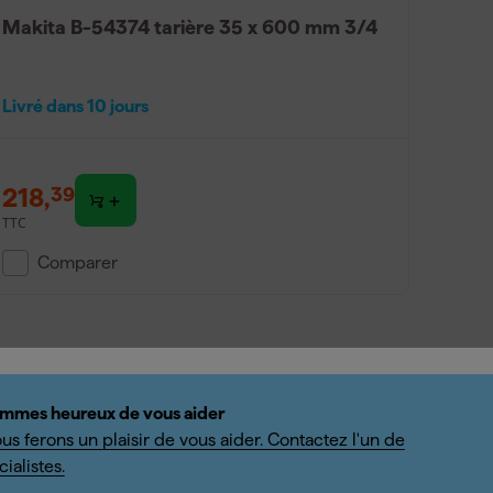
Makita B-54374 tarière 35 x 600 mm 3/4
Livré dans 10 jours
218
,
39
TTC
Comparer
mmes heureux de vous aider
us ferons un plaisir de vous aider. Contactez l'un de
ialistes.