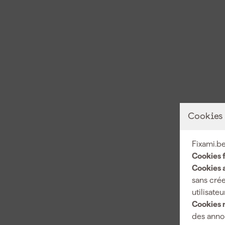
Cookies
Fixami.be
Cookies 
Cookies a
sans crée
utilisateu
Cookies 
des annon