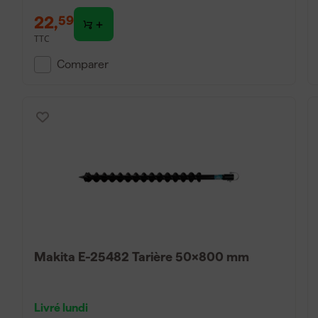
22
,
59
TTC
Comparer
Makita E-25482 Tarière 50x800 mm
Livré lundi