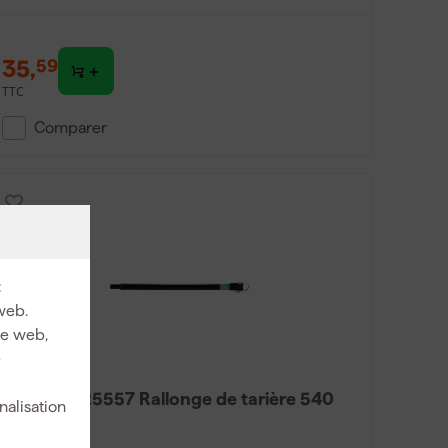
35
,
59
TTC
Comparer
:
web.
ite web,
e
Makita E-25557 Rallonge de tarière 540
nalisation
mm