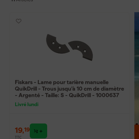
Quels sont les accessoir
une tarière ?
Pour une tarière, divers accessoires sont disponibles. Un
interchangeable permettent de remplacer les pièces de cou
pour fixer la tarière à la machine. De plus, il y a un adapt
forage. Il existe également des pièces de forage spécifi
vous pouvez échanger en fonction de la profondeur du trav
Fiskars - Lame pour tarière manuelle
QuikDrill - Trous jusqu'à 10 cm de diamètre
- Argenté - Taille: S - QuikDrill - 1000637
Livré lundi
19
,
19
TTC