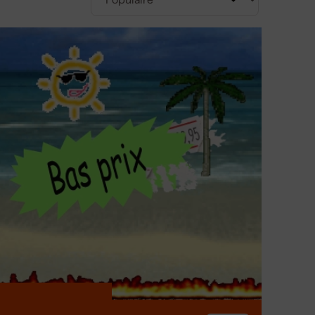
es disponibles pour
e lame interchangeable et une pointe
pe usées. La goupille pour tarière est essentielle
ateur de tarière pour connecter différentes têtes de
ques telles que les trépan de 600mm et 800mm que
ail.