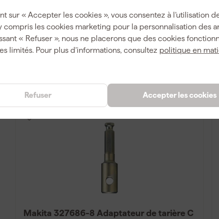
Livré lundi
nt sur « Accepter les cookies », vous consentez à l’utilisation de
y compris les cookies marketing pour la personnalisation des 
Pr
ssant « Refuser », nous ne placerons que des cookies fonctionn
42
,
29
es limités. Pour plus d’informations, consultez
politique en mat
TTC
Comparer
Refuser
Accepter les cookies
Makita 327686-8 Adaptateur de tarière C