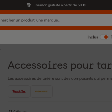
Livraison gratuite à partir de 50 €
Inclus
s
Accessoires pour tar
Les accessoires de tarière sont des composants qui permet
l'adapter à différents travaux. Il ne s'agit pas de l'outil l
interchangeable, la pointe interchangeable, la goupille pour
accessoires assurent des performances optimales et une pl
marques telles que
Makita
offrent des accessoires de tariè
diverses tarières, y compris des pièces de forage de 6
11
Articles