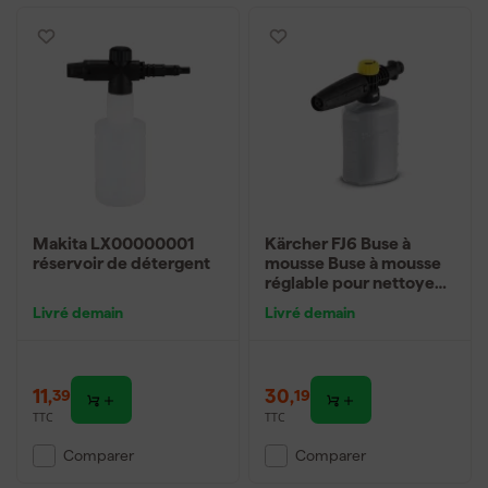
Makita LX00000001
Kärcher FJ6 Buse à
réservoir de détergent
mousse Buse à mousse
réglable pour nettoyeur
haute pression - 0.6L
Livré demain
Livré demain
11
,
30
,
39
19
TTC
TTC
Comparer
Comparer