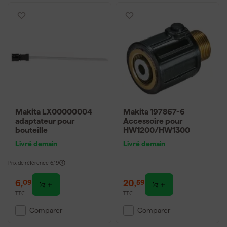
Makita LX00000004
Makita 197867-6
adaptateur pour
Accessoire pour
bouteille
HW1200/HW1300
Livré demain
Livré demain
Prix de référence
6,19
6
,
20
,
09
59
TTC
TTC
Comparer
Comparer