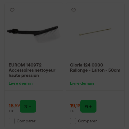
que ce soit un nettoyeur à batterie, un achat de nettoyeur ou
l'amélioration de votre ensemble existant.
EUROM 140972
Gloria 124.0000
Accessoires nettoyeur
Rallonge - Laiton - 50cm
haute pression
Livré demain
Livré demain
18
,
19
,
69
19
TTC
TTC
Comparer
Comparer