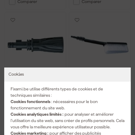
Comparer
Comparer
Cookies
Makita 197853-7 Pièce
Makita 197828-6 Brosse
de Jonction
complète de lavage
Fixami.be utilise différents types de cookies et de
techniques similaires :
Livré demain
Livré demain
Cookies fonctionnels
: nécessaires pour le bon
fonctionnement du site web.
Cookies analytiques limités :
pour analyser et améliorer
7
,
9
,
79
69
l’utilisation du site web, sans créer de profils personnels. Cela
TTC
TTC
vous offre la meilleure expérience utilisateur possible.
Cookies marketing :
pour afficher des publicités