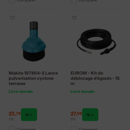
Comparer
Comparer
Makita 197864-2 Lance
EUROM - Kit de
pulverisation cyclone
déblocage d'égouts - 15
terrasse
m
Livré demain
Livré demain
23
,
27
,
79
09
TTC
TTC
Comparer
Comparer