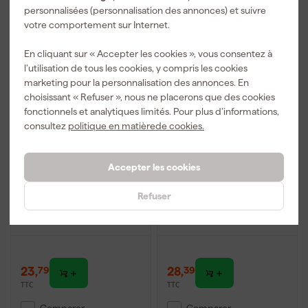
Comparer
Comparer
personnalisées (personnalisation des annonces) et suivre
votre comportement sur Internet.
En cliquant sur « Accepter les cookies », vous consentez à
l’utilisation de tous les cookies, y compris les cookies
marketing pour la personnalisation des annonces. En
choisissant « Refuser », nous ne placerons que des cookies
fonctionnels et analytiques limités. Pour plus d’informations,
consultez
politique en matièrede cookies.
Accepter les cookies
Makita 123784-4 Tuyau
EUROM 14.091.0
haute pression - 10m
Aluminium Extension
Refuser
Shine
Livré demain
Livré demain
23
,
28
,
79
39
TTC
TTC