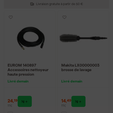
Livraison gratuite à partir de 50 €
EUROM 140897
Makita LX00000003
Accessoires nettoyeur
brosse de lavage
haute pression
Livré demain
Livré demain
24
,
14
,
19
49
TTC
TTC