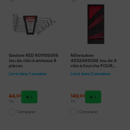
Gedore RED R01105008
Milwaukee
Jeu de clés à anneaux 8
4932499086 Jeu de 9
pièces
clés à fourche FOUR
FLAT en mousse - 6-
Livré dans 1 semaine
Livré dans 2 semaines
21mm
44
,
149
,
59
60
TTC
TTC
Comparer
Comparer