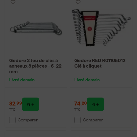
Gedore 2 Jeu de clés à
Gedore RED R01105012
anneaux 8 pièces - 6-22
Clé à cliquet
mm
Livré demain
Livré demain
82
,
74
,
99
20
TTC
TTC
Comparer
Comparer