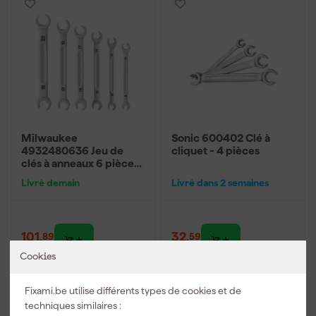
Milwaukee
Sonic 600402 Clé à
4932480636 Jeu de
cliquet - 4 pièces
clés à anneaux 6 pièces
ouvertes - 8-19mm
Livré demain
Livré dans 2 semaines
101
,
32
,
89
59
TTC
TTC
Cookies
Comparer
Comparer
Fixami.be utilise différents types de cookies et de
techniques similaires :