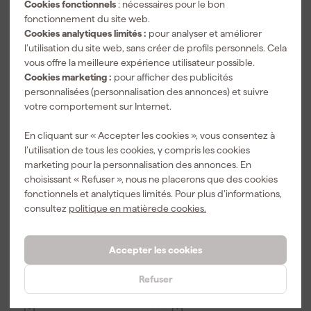
Cookies fonctionnels
: nécessaires pour le bon
fonctionnement du site web.
Cookies analytiques limités :
pour analyser et améliorer
l’utilisation du site web, sans créer de profils personnels. Cela
vous offre la meilleure expérience utilisateur possible.
Cookies marketing :
pour afficher des publicités
personnalisées (personnalisation des annonces) et suivre
votre comportement sur Internet.
Gedore 4 R 17x19 Clé à
Gedore 4 R 10x13 Clé à
En cliquant sur « Accepter les cookies », vous consentez à
cliquet double anneau -
douille à double cliquet
l’utilisation de tous les cookies, y compris les cookies
17 x 19mm
- 10 x 13mm
marketing pour la personnalisation des annonces. En
Livré dans 1 semaine
Livré dans 1 semaine
choisissant « Refuser », nous ne placerons que des cookies
fonctionnels et analytiques limités. Pour plus d’informations,
consultez
politique en matièrede cookies.
39
,
31
,
99
59
TTC
TTC
Accepter les cookies
Comparer
Comparer
Refuser