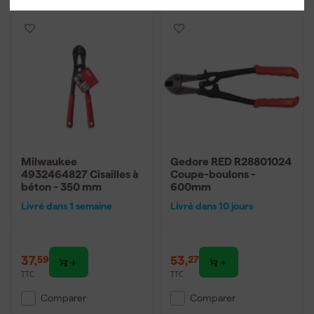
Milwaukee
Gedore RED R28801024
4932464827 Cisailles à
Coupe-boulons -
béton - 350 mm
600mm
Livré dans 1 semaine
Livré dans 10 jours
37
,
53
,
59
27
TTC
TTC
Comparer
Comparer