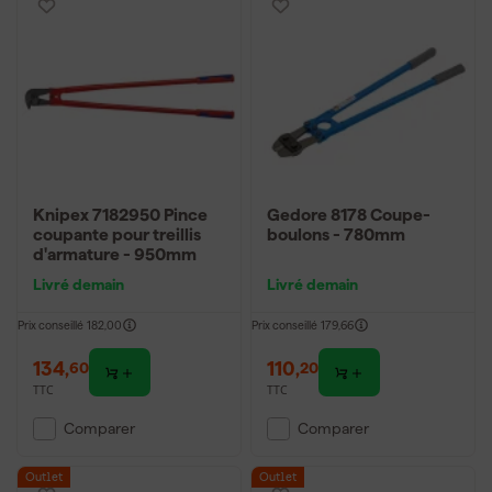
Knipex 7182950 Pince
Gedore 8178 Coupe-
coupante pour treillis
boulons - 780mm
d'armature - 950mm
Livré demain
Livré demain
Prix conseillé
182,00
Prix conseillé
179,66
134
,
110
,
60
20
TTC
TTC
Comparer
Comparer
Outlet
Outlet