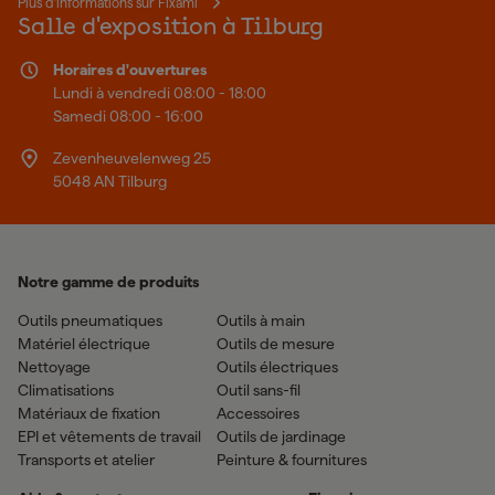
Plus d'informations sur Fixami
Salle d'exposition à Tilburg
Horaires d'ouvertures
Lundi à vendredi 08:00 - 18:00
Samedi 08:00 - 16:00
Zevenheuvelenweg 25
5048 AN Tilburg
Notre gamme de produits
Outils pneumatiques
Outils à main
Matériel électrique
Outils de mesure
Nettoyage
Outils électriques
Climatisations
Outil sans-fil
Matériaux de fixation
Accessoires
EPI et vêtements de travail
Outils de jardinage
Transports et atelier
Peinture & fournitures