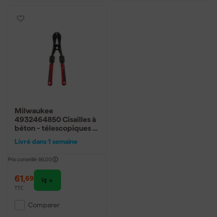
Milwaukee
4932464850 Cisailles à
béton - télescopiques -
350/450 mm
Livré dans 1 semaine
Prix conseillé
66,00
61
,
69
TTC
Comparer