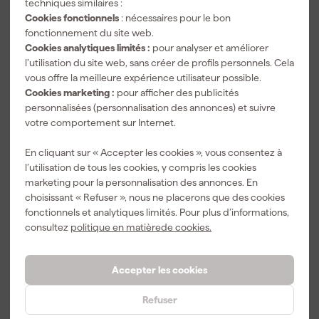
techniques similaires :
Cookies fonctionnels
: nécessaires pour le bon
fonctionnement du site web.
Cookies analytiques limités :
pour analyser et améliorer
l’utilisation du site web, sans créer de profils personnels. Cela
vous offre la meilleure expérience utilisateur possible.
Cookies marketing :
pour afficher des publicités
personnalisées (personnalisation des annonces) et suivre
votre comportement sur Internet.
Rodac CB-2-AT Coupe-
Rodac CB-4-AT Pince
boulons Samtitan N2 -
coupante Samtitan N4 -
En cliquant sur « Accepter les cookies », vous consentez à
coupe axiale - bras
coupe axiale - bras
l’utilisation de tous les cookies, y compris les cookies
forgés - 760mm -
emboutis - 1050 mm -
Livré demain
Livré demain
marketing pour la personnalisation des annonces. En
jusqu'à 12mm
jusqu'à 16 mm
choisissant « Refuser », nous ne placerons que des cookies
fonctionnels et analytiques limités. Pour plus d’informations,
consultez
politique en matièrede cookies.
92
,
199
,
59
19
TTC
TTC
Accepter les cookies
Comparer
Comparer
Refuser
Livraison gratuite à partir de 50 €