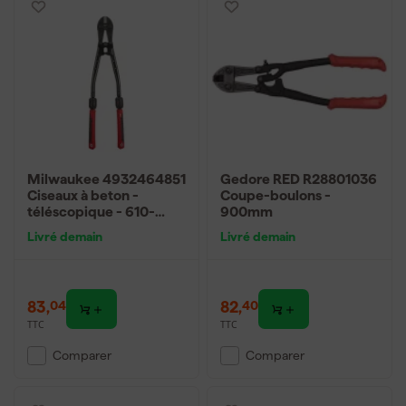
Milwaukee 4932464851
Gedore RED R28801036
Ciseaux à beton -
Coupe-boulons -
téléscopique - 610-
900mm
760mm
Livré demain
Livré demain
83
,
82
,
04
40
TTC
TTC
Comparer
Comparer