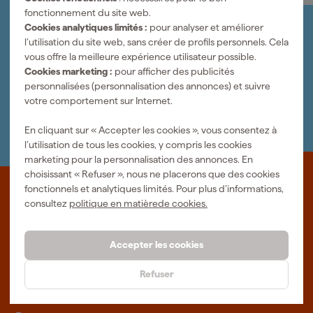
fonctionnement du site web.
Organisez-le vous-même
Cookies analytiques limités :
pour analyser et améliorer
Connectez-vous et gérez vos commandes et vos
l’utilisation du site web, sans créer de profils personnels. Cela
factures.
vous offre la meilleure expérience utilisateur possible.
Bulletin
Cookies marketing :
pour afficher des publicités
Abonnez-vous à la newsletter hebdomadaire
personnalisées (personnalisation des annonces) et suivre
Nous sommes heureux de vous aider
votre comportement sur Internet.
Nous nous ferons un plaisir de vous aider. Contactez l'un
de nos spécialistes.
En cliquant sur « Accepter les cookies », vous consentez à
l’utilisation de tous les cookies, y compris les cookies
marketing pour la personnalisation des annonces. En
choisissant « Refuser », nous ne placerons que des cookies
fonctionnels et analytiques limités. Pour plus d’informations,
Que représente Fixami?
consultez
politique en matièrede cookies.
Des outils professionnels et des conseils personnalisés : nous
sommes le spécialiste en ligne, quel que soit votre projet. Fixami
Accepter les cookies
fait mieux.
Refuser
Plus d'informations sur Fixami
Salle d'exposition à Tilburg