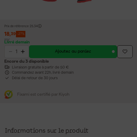
Prix de référence
25,34
18
,
39
-27%
TTC
Livré demain
Ajouter au panier
Encore du 3 disponible
Livraison gratuite à partir de 50 €
Commandez avant 22h, livré demain
Délai de retour de 30 jours
Fixami est certifié par Kiyoh
Informations sur le produit