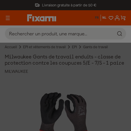
Livraison gratuite à partir de 50 €
FR
NL
Accueil
EPI et vêtements de travail
EPI
Gants de travail
Milwaukee Gants de travail enduits - classe de
protection contre les coupures 5/E - 7/S - 1 paire
MILWAUKEE