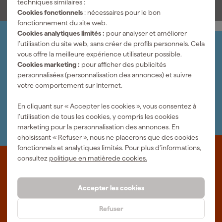
techniques similaires :
Cookies fonctionnels
: nécessaires pour le bon
fonctionnement du site web.
Cookies analytiques limités :
pour analyser et améliorer
l’utilisation du site web, sans créer de profils personnels. Cela
Organisez-le vous-même
vous offre la meilleure expérience utilisateur possible.
Connectez-vous et gérez vos commandes et vos
Cookies marketing :
pour afficher des publicités
factures.
personnalisées (personnalisation des annonces) et suivre
Bulletin
votre comportement sur Internet.
Abonnez-vous à la newsletter hebdomadaire
Nous sommes heureux de vous aider
En cliquant sur « Accepter les cookies », vous consentez à
Nous nous ferons un plaisir de vous aider. Contactez l'un
l’utilisation de tous les cookies, y compris les cookies
de nos spécialistes.
marketing pour la personnalisation des annonces. En
choisissant « Refuser », nous ne placerons que des cookies
fonctionnels et analytiques limités. Pour plus d’informations,
consultez
politique en matièrede cookies.
Que représente Fixami?
Des outils professionnels et des conseils personnalisés : nous
Accepter les cookies
sommes le spécialiste en ligne, quel que soit votre projet. Fixami
fait mieux.
Refuser