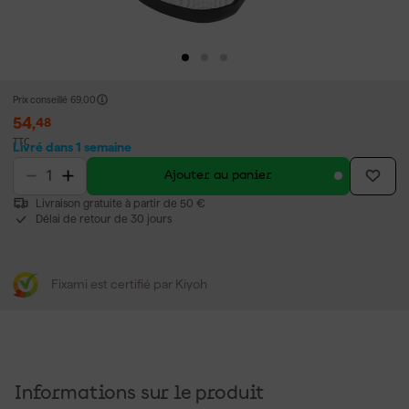
Prix conseillé
69,00
54
,
48
TTC
Livré dans 1 semaine
Ajouter au panier
Livraison gratuite à partir de 50 €
Délai de retour de 30 jours
Fixami est certifié par Kiyoh
Informations sur le produit