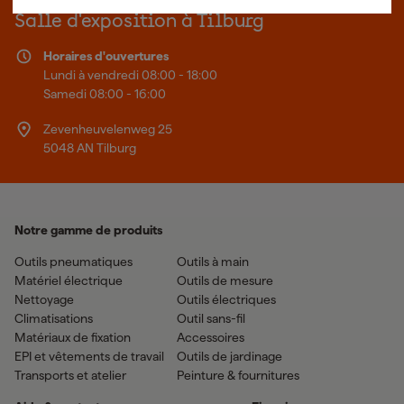
Plus d'informations sur Fixami
Salle d'exposition à Tilburg
Horaires d'ouvertures
Lundi à vendredi 08:00 - 18:00
Samedi 08:00 - 16:00
Zevenheuvelenweg 25
5048 AN Tilburg
Notre gamme de produits
Outils pneumatiques
Outils à main
Matériel électrique
Outils de mesure
Nettoyage
Outils électriques
Climatisations
Outil sans-fil
Matériaux de fixation
Accessoires
EPI et vêtements de travail
Outils de jardinage
Transports et atelier
Peinture & fournitures