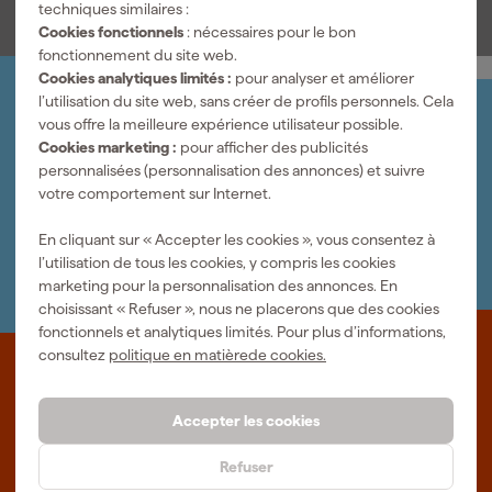
techniques similaires :
Cookies fonctionnels
: nécessaires pour le bon
fonctionnement du site web.
Cookies analytiques limités :
pour analyser et améliorer
l’utilisation du site web, sans créer de profils personnels. Cela
Organisez-le vous-même
vous offre la meilleure expérience utilisateur possible.
Connectez-vous et gérez vos commandes et vos
Cookies marketing :
pour afficher des publicités
factures.
personnalisées (personnalisation des annonces) et suivre
Bulletin
votre comportement sur Internet.
Abonnez-vous à la newsletter hebdomadaire
Nous sommes heureux de vous aider
En cliquant sur « Accepter les cookies », vous consentez à
Nous nous ferons un plaisir de vous aider. Contactez l'un
l’utilisation de tous les cookies, y compris les cookies
de nos spécialistes.
marketing pour la personnalisation des annonces. En
choisissant « Refuser », nous ne placerons que des cookies
fonctionnels et analytiques limités. Pour plus d’informations,
consultez
politique en matièrede cookies.
Que représente Fixami?
Des outils professionnels et des conseils personnalisés : nous
Accepter les cookies
sommes le spécialiste en ligne, quel que soit votre projet. Fixami
fait mieux.
Refuser