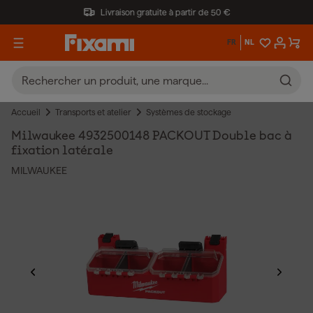
Livraison gratuite à partir de 50 €
FR
NL
Accueil
Transports et atelier
Systèmes de stockage
Milwaukee 4932500148 PACKOUT Double bac à
fixation latérale
MILWAUKEE