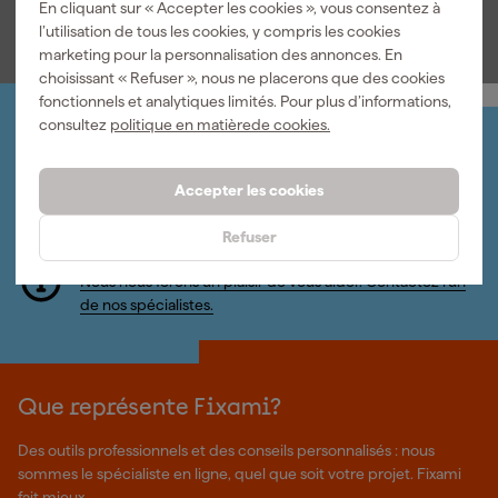
62
,
39
,
39
89
En cliquant sur « Accepter les cookies », vous consentez à
TTC
TTC
l’utilisation de tous les cookies, y compris les cookies
marketing pour la personnalisation des annonces. En
choisissant « Refuser », nous ne placerons que des cookies
fonctionnels et analytiques limités. Pour plus d’informations,
consultez
politique en matièrede cookies.
Organisez-le vous-même
Connectez-vous et gérez vos commandes et vos
factures.
Accepter les cookies
Bulletin
Abonnez-vous à la newsletter hebdomadaire
Refuser
Nous sommes heureux de vous aider
Nous nous ferons un plaisir de vous aider. Contactez l'un
de nos spécialistes.
Que représente Fixami?
Des outils professionnels et des conseils personnalisés : nous
sommes le spécialiste en ligne, quel que soit votre projet. Fixami
fait mieux.