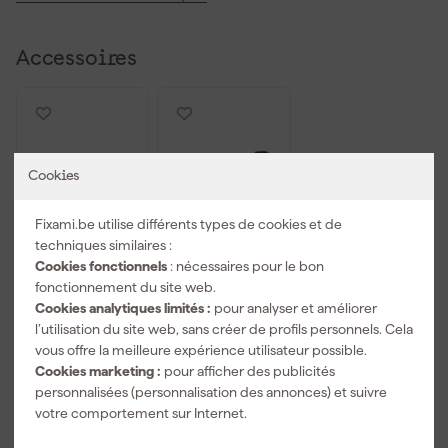
Accessoires
Cookies
Fixami.be utilise différents types de cookies et de
techniques similaires :
Cookies fonctionnels
: nécessaires pour le bon
fonctionnement du site web.
Milwaukee
Milwaukee
Cookies analytiques limités :
pour analyser et améliorer
4932471724 -
4932471638
l’utilisation du site web, sans créer de profils personnels. Cela
Caisse
Plateau de
vous offre la meilleure expérience utilisateur possible.
PACKOUT -
montage pour
Livré demain
Livré demain
Cookies marketing :
pour afficher des publicités
389 x 475 251
Packout - 600
personnalisées (personnalisation des annonces) et suivre
mm
x 470 x 30
mm
votre comportement sur Internet.