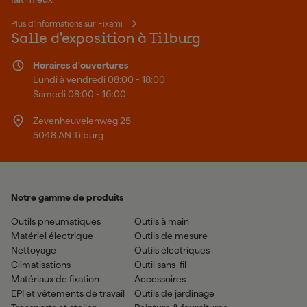
Plus d'informations sur Fixami
Salle d'exposition à Tilburg
Horaires d'ouvertures
Lundi à vendredi 08:00 - 18:00
Samedi 08:00 - 16:00
Zevenheuvelenweg 25
5048 AN Tilburg
Notre gamme de produits
Outils pneumatiques
Outils à main
Matériel électrique
Outils de mesure
Nettoyage
Outils électriques
Climatisations
Outil sans-fil
Matériaux de fixation
Accessoires
EPI et vêtements de travail
Outils de jardinage