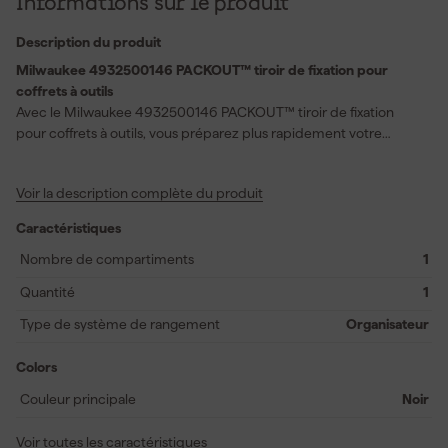
Informations sur le produit
Description du produit
Milwaukee 4932500146 PACKOUT™ tiroir de fixation pour
coffrets à outils
Avec le Milwaukee 4932500146 PACKOUT™ tiroir de fixation
pour coffrets à outils, vous préparez plus rapidement votre
système de rangement PACKOUT et vous gardez votre coffret à
outils organisé pendant chaque chantier. Vous utilisez ce tiroir de
Voir la description complète du produit
fixation pour connecter les coffrets de façon stable, de sorte qu'ils
bougent moins et que vous puissiez poursuivre immédiatement
Caractéristiques
le travail sur le chantier ou dans l'atelier. Le tiroir vous aide à
organiser vos outils d'une manière qui reste logique lorsque vous
Nombre de compartiments
1
alternez souvent entre travaux d'installation et travaux de service.
Quantité
1
Vous créez un emplacement fixe pour les accessoires
fréquemment utilisés et vous gardez le contenu de vos coffrets à
Type de système de rangement
Organisateur
outils plus accessible dans l'aménagement de véhicules utilitaires
ou sur des rayonnages d'entrepôt. L'expérience du système
Colors
PACKOUT reste intacte et vous poursuivez la construction d'un
Couleur principale
Noir
système de rangement modulaire qui évolue avec vos projets.
Ainsi, vous travaillez plus proprement et plus rapidement lors de
Voir toutes les caractéristiques
travaux de bricolage et d'installations professionnelles.