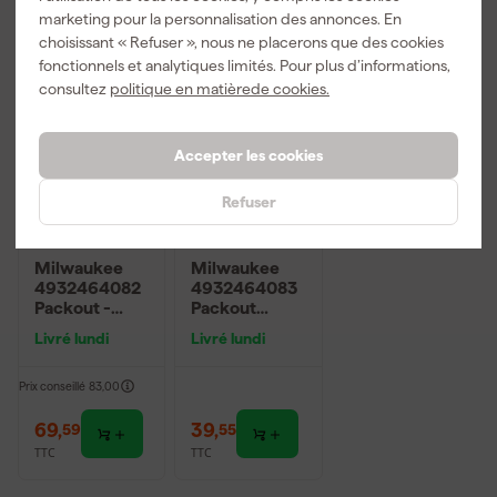
marketing pour la personnalisation des annonces. En
choisissant « Refuser », nous ne placerons que des cookies
fonctionnels et analytiques limités. Pour plus d’informations,
consultez
politique en matièrede cookies.
Accepter les cookies
Refuser
Milwaukee
Milwaukee
4932464082
4932464083
Packout -
Packout
Boîte à outils
Compact
Livré lundi
Livré lundi
avec
Organizer -
compartimen
250 x 380 x
ts - 500 x 380
120 mm
Prix conseillé
83,00
x 120mm
69
,
39
,
59
55
TTC
TTC