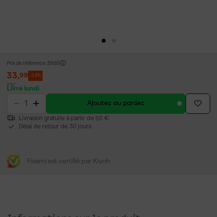
Prix de référence
39,69
33
,
99
-14%
TTC
Livré lundi
Ajouter au panier
Livraison gratuite à partir de 50 €
Délai de retour de 30 jours
Fixami est certifié par Kiyoh