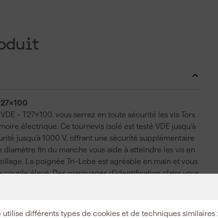
oduit
 T27x100
E - T27x100, vous serrez en toute sécurité les vis Torx
armoire électrique. Ce tournevis isolé est testé VDE jusqu'à
urité jusqu'à 1000 V, offrant une sécurité supplémentaire
 Le diamètre fin du manche vous aide à atteindre les vis en
reillage. La poignée Tri-Lobe est agréable en main et vous
 couple élevé. Des marquages d'identification clairs vous
vis Torx lorsque vous souhaitez travailler rapidement.
votre outil de rouler sur l'établi ou sur le sol. Le point
e de sécurité afin que vous puissiez travailler proprement
 utilise différents types de cookies et de techniques similaires 