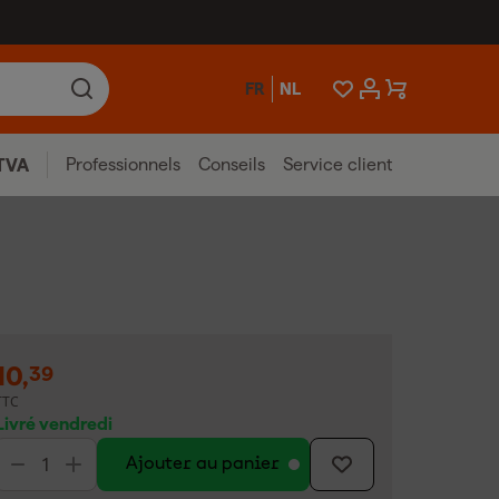
FR
NL
Professionnels
Conseils
Service client
TVA
10
,
39
TTC
Livré vendredi
Ajouter au panier