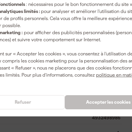
fonctionnels
: nécessaires pour le bon fonctionnement du site 
nalytiques limités :
pour analyser et améliorer l’utilisation du s
r de profils personnels. Cela vous offre la meilleure expérienc
r possible.
Oui
marketing :
pour afficher des publicités personnalisées (person
ces) et suivre votre comportement sur Internet.
100 mm
T27
nt sur « Accepter les cookies », vous consentez à l’utilisation de
y compris les cookies marketing pour la personnalisation des 
Tournevis Torx
ssant « Refuser », nous ne placerons que des cookies fonctionn
es limités. Pour plus d’informations, consultez
politique en mat
4058546528553
Refuser
Accepter les cookies
421255
4932498986