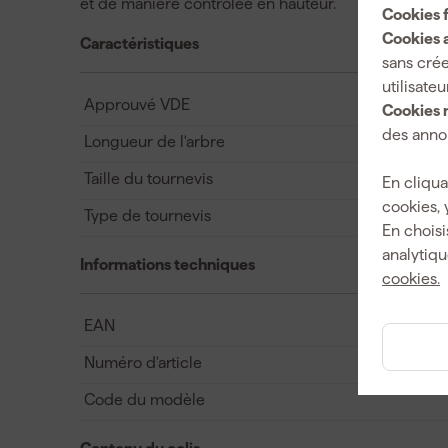
et de manière contrôlée en hauteur.
Cookies 
Cookies a
Caractéristiques
sans crée
utilisateu
Approuvé VDE
Cookies 
des annon
Longueur de l'arbre
Taille du tournevis
En cliqua
cookies, 
Type de tournevis
En choisi
analytiqu
Informations techniques
cookies.
EAN
Numéro d'article
Code du modèle