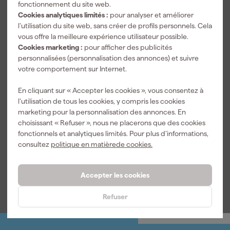
fonctionnement du site web.
Cookies analytiques limités :
pour analyser et améliorer
l’utilisation du site web, sans créer de profils personnels. Cela
vous offre la meilleure expérience utilisateur possible.
Cookies marketing :
pour afficher des publicités
personnalisées (personnalisation des annonces) et suivre
votre comportement sur Internet.
En cliquant sur « Accepter les cookies », vous consentez à
Milwaukee L4
PerfectPro H-
l’utilisation de tous les cookies, y compris les cookies
RLEPB
30 Protection
marketing pour la personnalisation des annonces. En
écouteurs -
auditive
choisissant « Refuser », nous ne placerons que des cookies
Bluetooth -
Livré demain
Livré demain
fonctionnels et analytiques limités. Pour plus d’informations,
rechargeables
consultez
politique en matièrede cookies.
161
,
56
,
Accepter les cookies
47
99
TTC
TTC
Refuser