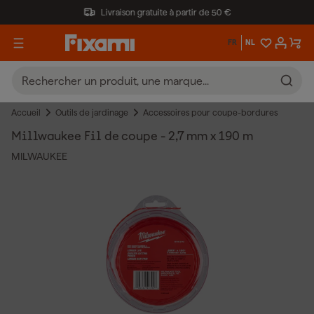
Livraison gratuite à partir de 50 €
FR
NL
Accueil
Outils de jardinage
Accessoires pour coupe-bordures
Millwaukee Fil de coupe - 2,7 mm x 190 m
MILWAUKEE