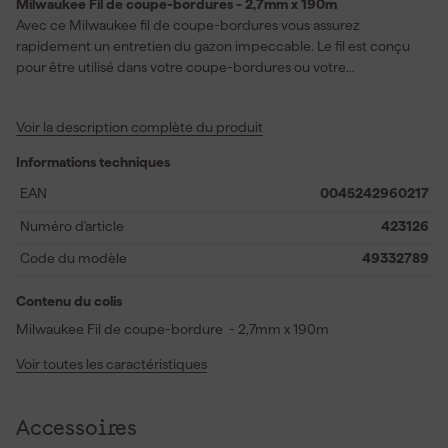
Milwaukee Fil de coupe-bordures - 2,7mm x 190m
Avec ce Milwaukee fil de coupe-bordures vous assurez
rapidement un entretien du gazon impeccable. Le fil est conçu
pour être utilisé dans votre coupe-bordures ou votre
débroussailleuse et vous aide à couper proprement l'herbe le
long des bords et autour des obstacles. Grâce à la grande bobine,
Voir la description complète du produit
vous pouvez travailler plus longtemps sans devoir la remplacer
souvent. C'est pratique pour les travaux de jardinage où vous
Informations techniques
souhaitez garder le rythme et rechercher un résultat uniforme.
L'épaisseur de 2,7mm soutient une coupe fiable lors d'un usage
EAN
0045242960217
régulier. Ainsi, vous entretenez proprement les allées, les
Numéro d'article
423126
bordures et les endroits difficiles d'accès. Pour vous qui aimez
utiliser efficacement des outils de jardin, c'est un choix pratique
Code du modèle
49332789
dans le domaine du fil de coupe-bordures et de l'entretien du
jardin.
Contenu du colis
Milwaukee Fil de coupe-bordure - 2,7mm x 190m
Voir toutes les caractéristiques
Accessoires