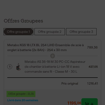
Offres Groupees
Offre groupée 1
Offre groupée 2
Offre groupée 3
Metabo KGS 18 LTX BL 254 LiHD Ensemble de scie à
789,36
onglet à batterie (2x 8Ah) - 254 x 30 mm
Metabo AS 36-18 M 30 PC-CC Aspirateur
de chantier à batterie Li-ion 18 V avec
1
427,05
commande sans fil - Classe M - 30 L
Prix original
1 216,41
Offre groupée : 21,35
Livré dans 20 semaines
1 195
,
06