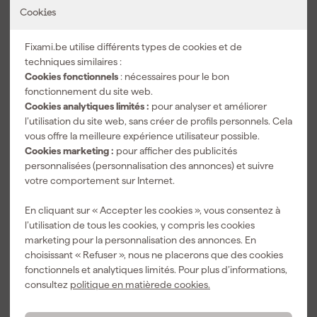
applications intensives et l'extraction efficace de la poussière
Cookies
Machine Seul/ensemble
Set
maintient votre espace de travail propre. Grâce aux extensions de
Nombre de batteries incluses
2
table extensibles et amovibles et à un serre-joint rapide, vous
Fixami.be utilise différents types de cookies et de
travaillez de manière flexible et sécurisée, même avec des pièces
plateforme de batteries
Metabo CAS
techniques similaires :
longues ou hautes. Tout est ergonomiquement conçu pour le
Cookies fonctionnels
: nécessaires pour le bon
confort et une utilisation intuitive – parfait pour chaque tâche.
Voir toutes les caractéristiques
fonctionnement du site web.
Cookies analytiques limités :
pour analyser et améliorer
l’utilisation du site web, sans créer de profils personnels. Cela
Accessoires
vous offre la meilleure expérience utilisateur possible.
Cookies marketing :
pour afficher des publicités
personnalisées (personnalisation des annonces) et suivre
votre comportement sur Internet.
En cliquant sur « Accepter les cookies », vous consentez à
l’utilisation de tous les cookies, y compris les cookies
marketing pour la personnalisation des annonces. En
choisissant « Refuser », nous ne placerons que des cookies
fonctionnels et analytiques limités. Pour plus d’informations,
consultez
politique en matièrede cookies.
Metabo KSU
Metabo KSU