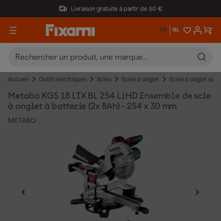
Livraison gratuite à partir de 50 €
FR
NL
Accueil
Outils électriques
Scies
Scies à onglet
Scies à onglet sans f
Metabo KGS 18 LTX BL 254 LiHD Ensemble de scie
à onglet à batterie (2x 8Ah) - 254 x 30 mm
METABO