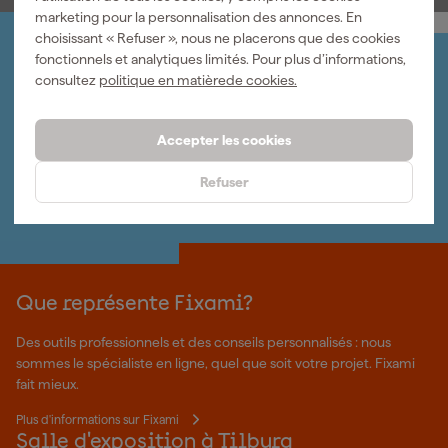
marketing pour la personnalisation des annonces. En
choisissant « Refuser », nous ne placerons que des cookies
fonctionnels et analytiques limités. Pour plus d’informations,
Organisez-le vous-même
consultez
politique en matièrede cookies.
Connectez-vous et gérez vos commandes et vos
factures.
Bulletin
Accepter les cookies
Abonnez-vous à la newsletter hebdomadaire
Nous sommes heureux de vous aider
Refuser
Nous nous ferons un plaisir de vous aider. Contactez l'un
de nos spécialistes.
Que représente Fixami?
Des outils professionnels et des conseils personnalisés : nous
sommes le spécialiste en ligne, quel que soit votre projet. Fixami
fait mieux.
Plus d'informations sur Fixami
Salle d'exposition à Tilburg