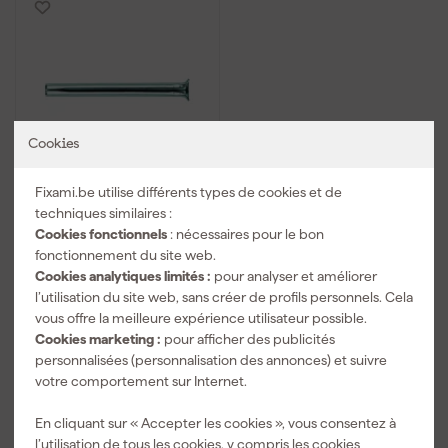
Cookies
Fixami.be utilise différents types de cookies et de
Fischer 541898 - Clou à
techniques similaires :
frapper avec
revêtement Dacromet
Cookies fonctionnels
: nécessaires pour le bon
FNH 6/80 (100pcs) FNH
fonctionnement du site web.
Livré dans 7 jours
6/80
Cookies analytiques limités :
pour analyser et améliorer
l’utilisation du site web, sans créer de profils personnels. Cela
vous offre la meilleure expérience utilisateur possible.
33
,
34
Cookies marketing :
pour afficher des publicités
TTC
personnalisées (personnalisation des annonces) et suivre
votre comportement sur Internet.
Comparer
En cliquant sur « Accepter les cookies », vous consentez à
l’utilisation de tous les cookies, y compris les cookies