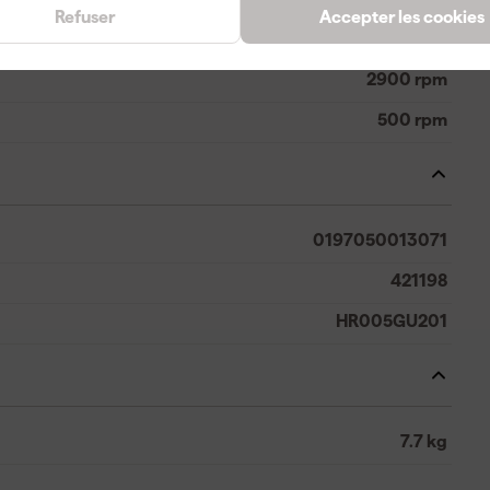
Refuser
Accepter les cookies
102 dB
2900 rpm
500 rpm
0197050013071
421198
HR005GU201
7.7 kg