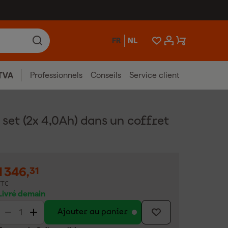
FR
NL
Professionnels
Conseils
Service client
TVA
t (2x 4,0Ah) dans un coffret
1 346
,
31
TTC
Livré demain
Ajouter au panier