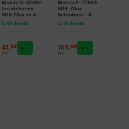
Makita D-42450
Makita P -77883
Jeu de burins
SDS -Max
SDS-Max en 3
Betonboor - 4
pièces
surfaces de
Livré demain
Livré demain
coupe - 22 x 1200
x 1320 mm
41
,
156
,
99
99
TTC
TTC