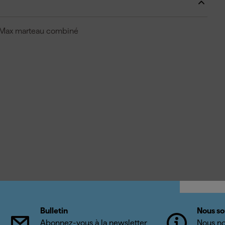
-Max marteau combiné
Bulletin
Nous so
Abonnez-vous à la newsletter
Nous no