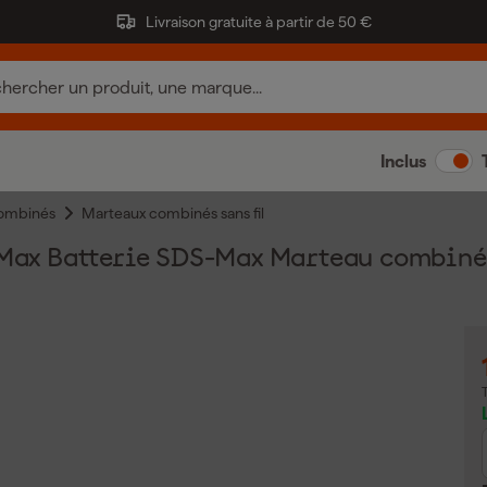
Livraison gratuite à partir de 50 €
Inclus
ombinés
Marteaux combinés sans fil
x Batterie SDS-Max Marteau combiné se