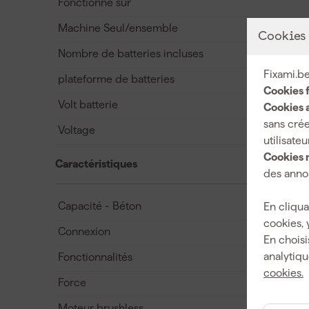
Fonctionne sur
Machine Seul/ensemble
Cookies
Nombre de batteries incluses
Fixami.be
plateforme de batteries
Cookies 
Volt batterie
Cookies a
sans crée
Voltage
utilisateu
Cookies 
Caractéristiques
des annon
Capacité - Béton
En cliqua
cookies, 
Connexion
En choisi
analytiqu
Fonctionnalités
cookies.
Force
Moteur brushless