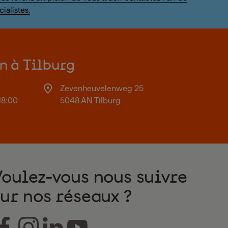
ialistes.
on à Tilburg
Zevenheuvelenweg 25
18:00
5048 AN Tilburg
Voulez-vous nous suivre
sur nos réseaux ?