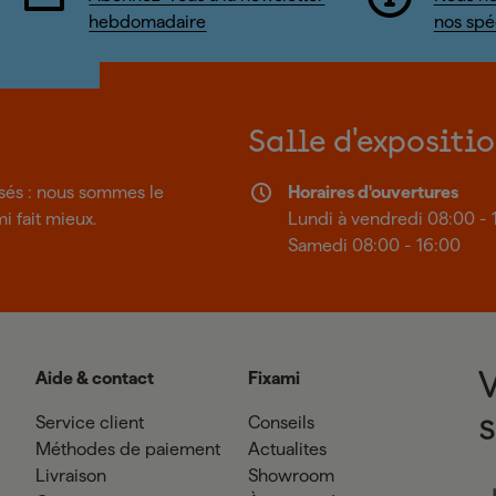
hebdomadaire
nos spéc
Salle d'expositi
isés : nous sommes le
Horaires d'ouvertures
mi fait mieux.
Lundi à vendredi 08:00 - 
Samedi 08:00 - 16:00
Aide & contact
Fixami
Service client
Conseils
Méthodes de paiement
Actualites
Livraison
Showroom