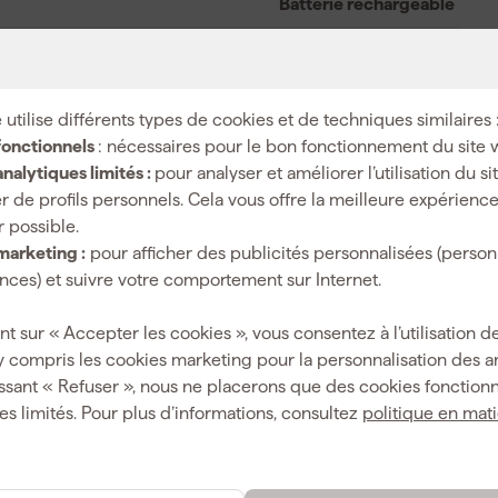
Batterie rechargeable
Set
2
 utilise différents types de cookies et de techniques similaires 
Makita XGT
fonctionnels
: nécessaires pour le bon fonctionnement du site 
40 V
nalytiques limités :
pour analyser et améliorer l’utilisation du s
r de profils personnels. Cela vous offre la meilleure expérienc
40
r possible.
marketing :
pour afficher des publicités personnalisées (person
ces) et suivre votre comportement sur Internet.
40 mm
nt sur « Accepter les cookies », vous consentez à l’utilisation de
y compris les cookies marketing pour la personnalisation des 
SDS-Max
ssant « Refuser », nous ne placerons que des cookies fonctionn
es limités. Pour plus d’informations, consultez
politique en mat
Perceuse
8 J
Oui