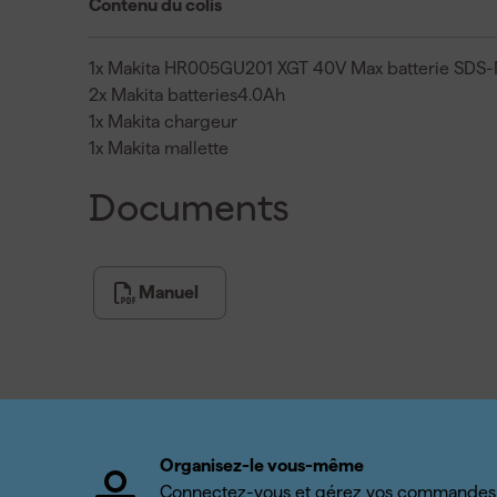
Contenu du colis
1x Makita HR005GU201 XGT 40V Max batterie SDS
2x Makita batteries4.0Ah
1x Makita chargeur
1x Makita mallette
Documents
Manuel
Organisez-le vous-même
Connectez-vous et gérez vos commandes