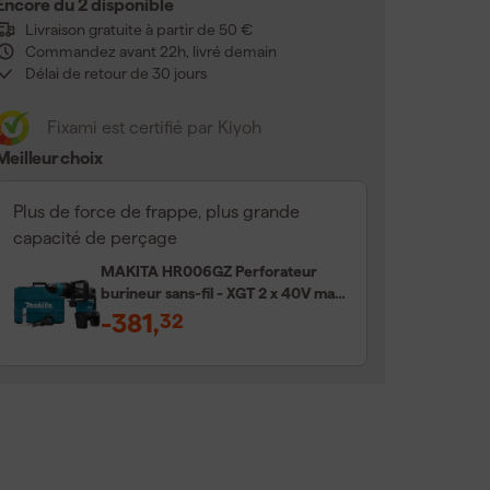
Encore du 2 disponible
Livraison gratuite à partir de 50 €
Commandez avant 22h, livré demain
Délai de retour de 30 jours
Fixami est certifié par Kiyoh
Meilleur choix
Plus de force de frappe, plus grande
capacité de perçage
MAKITA HR006GZ Perforateur
burineur sans-fil - XGT 2 x 40V max
Li-ion - SDS-MAX - Machine seule -
-381
,
32
Coffret - 21,4 J - Brushless