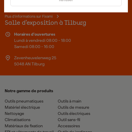
fait mieux.
Plus d'informations sur Fixami
Salle d'exposition à Tilburg
Horaires d'ouvertures
Lundi à vendredi 08:00 - 18:00
Samedi 08:00 - 16:00
Zevenheuvelenweg 25
5048 AN Tilburg
Notre gamme de produits
Outils pneumatiques
Outils à main
Matériel électrique
Outils de mesure
Nettoyage
Outils électriques
Climatisations
Outil sans-fil
Matériaux de fixation
Accessoires