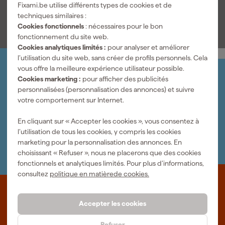
Fixami.be utilise différents types de cookies et de
Voir toutes les caractéristiques
techniques similaires :
Cookies fonctionnels
: nécessaires pour le bon
fonctionnement du site web.
Cookies analytiques limités :
pour analyser et améliorer
l’utilisation du site web, sans créer de profils personnels. Cela
vous offre la meilleure expérience utilisateur possible.
Organisez-le vous-même
Cookies marketing :
pour afficher des publicités
Connectez-vous et gérez vos commandes et vos
personnalisées (personnalisation des annonces) et suivre
factures.
votre comportement sur Internet.
Bulletin
Abonnez-vous à la newsletter hebdomadaire
En cliquant sur « Accepter les cookies », vous consentez à
Nous sommes heureux de vous aider
l’utilisation de tous les cookies, y compris les cookies
Nous nous ferons un plaisir de vous aider. Contactez l'un
marketing pour la personnalisation des annonces. En
de nos spécialistes.
choisissant « Refuser », nous ne placerons que des cookies
fonctionnels et analytiques limités. Pour plus d’informations,
consultez
politique en matièrede cookies.
Que représente Fixami?
Accepter les cookies
Des outils professionnels et des conseils personnalisés : nous
sommes le spécialiste en ligne, quel que soit votre projet. Fixami
Refuser