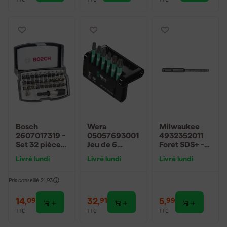
Bosch
Wera
Milwaukee
2607017319 -
05057693001
4932352011
Set 32 pièces
Jeu de 6
Foret SDS+ -
embout de
embouts Bit-
RX4 - 5 x 110 x
Livré lundi
Livré lundi
Livré lundi
vissage,
Check 6
50 mm
coffret PH1-
Impaktor 1 -
PH2
Torx
Prix conseillé
21,93
14
,
32
,
5
,
09
91
99
TTC
TTC
TTC