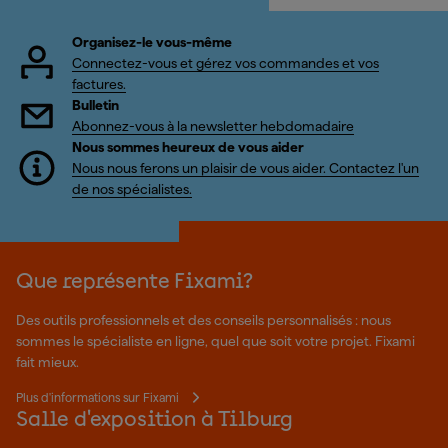
Organisez-le vous-même
Connectez-vous et gérez vos commandes et vos
factures.
Bulletin
Abonnez-vous à la newsletter hebdomadaire
Nous sommes heureux de vous aider
Nous nous ferons un plaisir de vous aider. Contactez l'un
de nos spécialistes.
Que représente Fixami?
Des outils professionnels et des conseils personnalisés : nous
sommes le spécialiste en ligne, quel que soit votre projet. Fixami
fait mieux.
Plus d'informations sur Fixami
Salle d'exposition à Tilburg