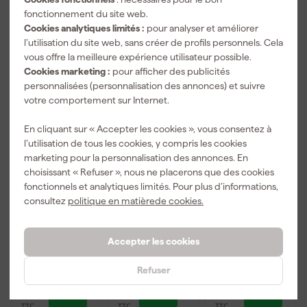
fonctionnement du site web.
Accessoires
Cookies analytiques limités :
pour analyser et améliorer
l’utilisation du site web, sans créer de profils personnels. Cela
vous offre la meilleure expérience utilisateur possible.
Cookies marketing :
pour afficher des publicités
personnalisées (personnalisation des annonces) et suivre
votre comportement sur Internet.
En cliquant sur « Accepter les cookies », vous consentez à
l’utilisation de tous les cookies, y compris les cookies
marketing pour la personnalisation des annonces. En
choisissant « Refuser », nous ne placerons que des cookies
fonctionnels et analytiques limités. Pour plus d’informations,
Makita D-
Makita D-
Wera Bit-
consultez
politique en matièrede cookies.
30667 Jeu
05175 Forage
Check 30
d'embouts de
en pierre en 5
Impaktor 1 -
vissage - 31
parties
(Jeu de
Livré lundi
Livré lundi
Livré lundi
Accepter les cookies
pièces - Clip
Ensemble de
30pcs)
ceinture
cassette
Refuser
13
,
9
,
74
,
09
39
69
TTC
TTC
TTC