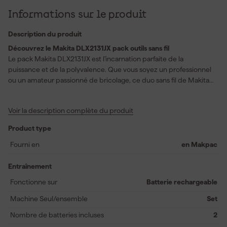
Informations sur le produit
Description du produit
Découvrez le Makita DLX2131JX pack outils sans fil
Le pack Makita DLX2131JX est l'incarnation parfaite de la
puissance et de la polyvalence. Que vous soyez un professionnel
ou un amateur passionné de bricolage, ce duo sans fil de Makita
répondra à toutes vos attentes. Ce pack comprend une
perceuse visseuse (DHP482) ainsi qu'une visseuse à percussion
Voir la description complète du produit
(DTD152), toutes deux alimentées par deux batteries 18V Li-ion de
3,0 Ah incluses. Avec une technologie XPT pour limiter les
Product type
infiltrations d'eau et de poussière, ces outils sont conçus pour
résister aux travaux les plus exigeants. La perceuse visseuse
Fourni en
en Makpac
DHP482 est rapide et compacte, idéale pour les travaux courants,
tandis que la visseuse à percussion DTD152 offre une puissance
Entraînement
robuste pour tout vissage. Le double éclairage LED intégré et la
Fonctionne sur
Batterie rechargeable
vitesse variable à la gâchette assurent un contrôle précis, même
dans les endroits sombres. En plus, vous recevrez le chargeur
Machine Seul/ensemble
Set
Makita DC18RC et une Mbox pratique pour un transport facilité.
Nombre de batteries incluses
2
Misez sur la qualité et l'efficacité avec le Makita DLX2131JX, et