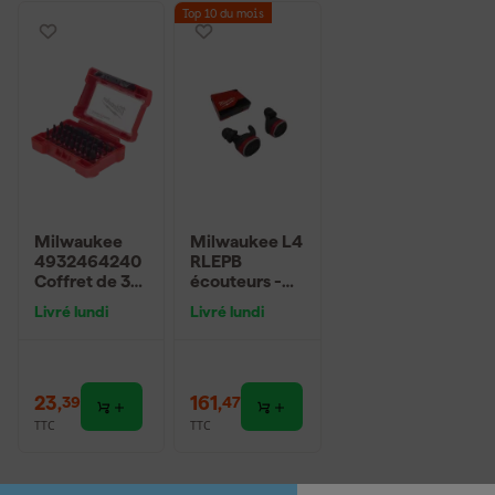
Top 10 du mois
Milwaukee
Milwaukee L4
4932464240
RLEPB
Coffret de 32
écouteurs -
embouts
Bluetooth -
Livré lundi
Livré lundi
rechargeables
23
,
161
,
39
47
TTC
TTC