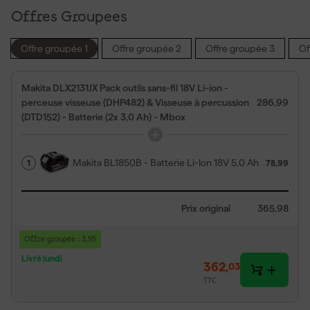
Offres Groupees
Offre groupée 1
Offre groupée 2
Offre groupée 3
Of
Makita DLX2131JX Pack outils sans-fil 18V Li-ion -
perceuse visseuse (DHP482) & Visseuse à percussion
286,99
(DTD152) - Batterie (2x 3,0 Ah) - Mbox
Makita BL1850B - Batterie Li-Ion 18V 5,0 Ah
1
78,99
Prix original
365,98
Offre groupée : 3,95
Livré lundi
362
,
03
TTC