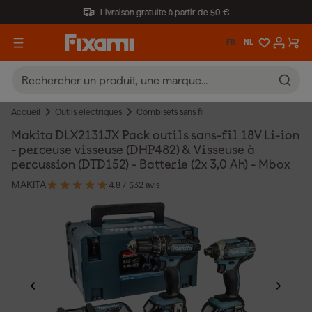
Livraison gratuite à partir de 50 €
FR
NL
Accueil
Outils électriques
Combisets sans fil
Makita DLX2131JX Pack outils sans-fil 18V Li-ion
- perceuse visseuse (DHP482) & Visseuse à
percussion (DTD152) - Batterie (2x 3,0 Ah) - Mbox
MAKITA
4.8
/ 5
32 avis