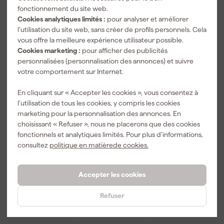
fonctionnement du site web.
Cookies analytiques limités :
pour analyser et améliorer
l’utilisation du site web, sans créer de profils personnels. Cela
vous offre la meilleure expérience utilisateur possible.
Cookies marketing :
pour afficher des publicités
personnalisées (personnalisation des annonces) et suivre
votre comportement sur Internet.
En cliquant sur « Accepter les cookies », vous consentez à
l’utilisation de tous les cookies, y compris les cookies
marketing pour la personnalisation des annonces. En
Little Jumbo
Little Jumbo
Little Jumbo
choisissant « Refuser », nous ne placerons que des cookies
1223790832
1223790833
1299310898
fonctionnels et analytiques limités. Pour plus d’informations,
Modul
Plateforme de
Plate-forme
consultez
politique en matièrede cookies.
Plateforme de
travail
de travail -
Livré demain
Livré lundi
Livré demain
travail - 1 x 2
modulaire - 1 x
700 x 300 x
marches -
3 marches -
510mm -
Accepter les cookies
400 x 560
400 x 560
110kg
mm - jusqu'à
mm - jusqu'à
150 kg
150 kg
293
,
344
,
61
,
46
79
00
Refuser
TTC
TTC
TTC