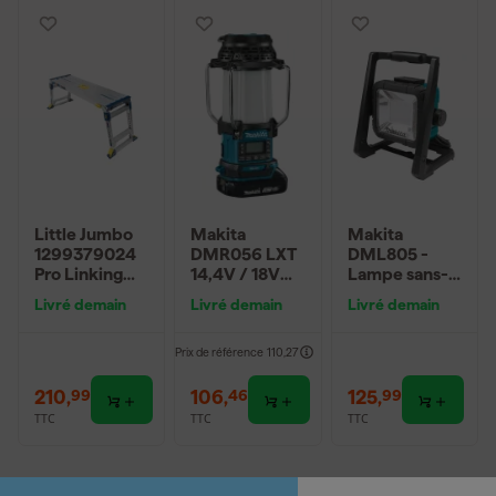
Little Jumbo
Makita
Makita
1299379024
DMR056 LXT
DML805 -
Pro Linking
14,4V / 18V
Lampe sans-
platform
Li-ion Lampe
fil - 14,4 / 18 V
Livré demain
Livré demain
Livré demain
plateforme de
de camping
Li-ion -
travail
avec radio et
Machine
télescopique
Bluetooth
seule -
Prix de référence
110,27
- AP2030L -
Batteries ou
360 x 1170
secteur
210
,
106
,
125
,
99
46
99
mm - 136kg
TTC
TTC
TTC