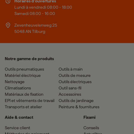
Horaires d'ouvertures
Lundi à vendredi 08:00 - 18:00
Samedi 08:00 - 16:00
Zevenheuvelenweg 25
5048 AN Tilburg
Notre gamme de produits
Outils pneumatiques
Outils à main
Matériel électrique
Outils de mesure
Nettoyage
Outils électriques
Climatisations
Outil sans-fil
Matériaux de fixation
Accessoires
EPI et vêtements de travail
Outils de jardinage
Transports et atelier
Peinture & fournitures
Aide & contact
Fixami
Service client
Conseils
Méthodes de paiement
Actualites