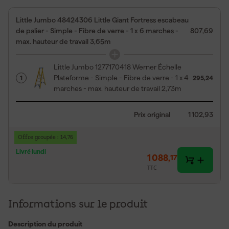
Little Jumbo 48424306 Little Giant Fortress escabeau
de palier - Simple - Fibre de verre - 1 x 6 marches -
807,69
max. hauteur de travail 3,65m
Little Jumbo 1277170418 Werner Échelle
Plateforme - Simple - Fibre de verre - 1 x 4
1
295,24
marches - max. hauteur de travail 2,73m
Prix original
1 102,93
Offre groupée : 14,76
Livré lundi
1 088
,
17
TTC
Informations sur le produit
Description du produit