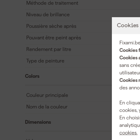
Méthode de traitement
Niveau de brillance
Cookies
Poussière sèche après
Pouvant être peint après
Fixami.be
Rendement par litre
Cookies 
Cookies a
Type de peinture
sans crée
utilisateu
Colors
Cookies 
des annon
Couleur principale
En cliqua
Nom de la couleur
cookies, 
En choisi
Dimensions
analytiqu
cookies.