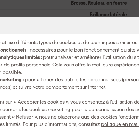
Brosse, Rouleau en feutre
Brillance latérale
2 uur
18 h
 utilise différents types de cookies et de techniques similaires 
14 m²/l
fonctionnels
: nécessaires pour le bon fonctionnement du site 
nalytiques limités :
pour analyser et améliorer l’utilisation du s
A base de white spirit (terebentine)
r de profils personnels. Cela vous offre la meilleure expérienc
r possible.
marketing :
pour afficher des publicités personnalisées (person
ces) et suivre votre comportement sur Internet.
Mélange de peinture
nt sur « Accepter les cookies », vous consentez à l’utilisation de
Mélangé par couleur
y compris les cookies marketing pour la personnalisation des 
ssant « Refuser », nous ne placerons que des cookies fonctionn
es limités. Pour plus d’informations, consultez
politique en mat