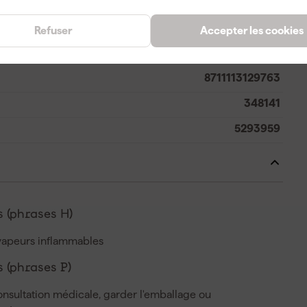
1 l
Refuser
Accepter les cookies
8711113129763
348141
5293959
 (phrases H)
vapeurs inflammables
 (phrases P)
onsultation médicale, garder l'emballage ou