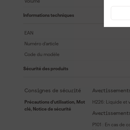
Volume
Informations techniques
EAN
Numéro d'article
Code du modèle
Sécurité des produits
Consignes de sécurité
Avertissements
Précautions d'utilisation, Mot
H226: Liquide et 
clé, Notice de sécurité
Avertissements
P101 : En cas de c