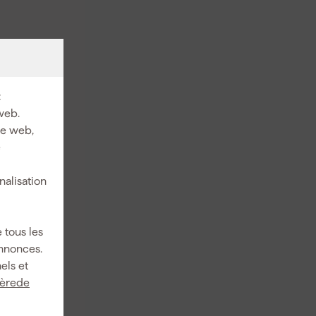
:
web.
ite web,
e
nalisation
 tous les
annonces.
els et
ièrede