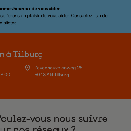
mmes heureux de vous aider
us ferons un plaisir de vous aider. Contactez l'un de
ialistes.
on à Tilburg
Zevenheuvelenweg 25
18:00
5048 AN Tilburg
Voulez-vous nous suivre
sur nos réseaux ?