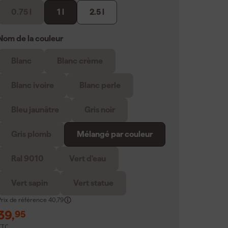
0.75 l
1 l
2.5 l
Nom de la couleur
Blanc
Blanc crème
Blanc ivoire
Blanc perle
Bleu jaunâtre
Gris noir
Gris plomb
Mélangé par couleur
Ral 9010
Vert d'eau
Vert sapin
Vert statue
Prix de référence
40,79
39
,
95
TTC