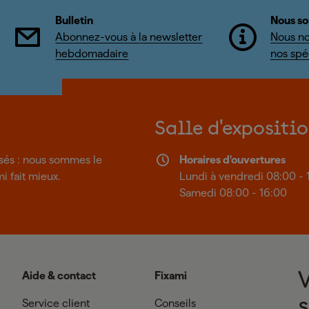
Bulletin
Nous so
Abonnez-vous à la newsletter
Nous no
hebdomadaire
nos spéc
Salle d'expositi
isés : nous sommes le
Horaires d'ouvertures
mi fait mieux.
Lundi à vendredi 08:00 - 
Samedi 08:00 - 16:00
Aide & contact
Fixami
Service client
Conseils