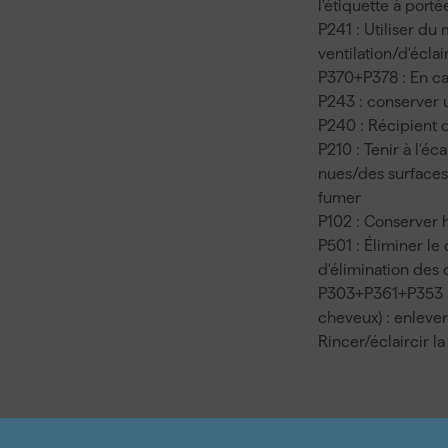
l'étiquette à port
P241 : Utiliser du
ventilation/d'éclai
P370+P378 : En cas
P243 : conserver 
P240 : Récipient d
P210 : Tenir à l'é
nues/des surfaces 
fumer
P102 : Conserver 
P501 : Éliminer le
d'élimination des 
P303+P361+P353 
cheveux) : enleve
Rincer/éclaircir l