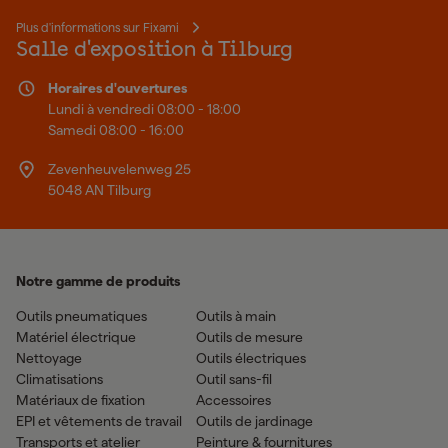
Plus d'informations sur Fixami
Salle d'exposition à Tilburg
Horaires d'ouvertures
Lundi à vendredi 08:00 - 18:00
Samedi 08:00 - 16:00
Zevenheuvelenweg 25
5048 AN Tilburg
Notre gamme de produits
Outils pneumatiques
Outils à main
Matériel électrique
Outils de mesure
Nettoyage
Outils électriques
Climatisations
Outil sans-fil
Matériaux de fixation
Accessoires
EPI et vêtements de travail
Outils de jardinage
Transports et atelier
Peinture & fournitures