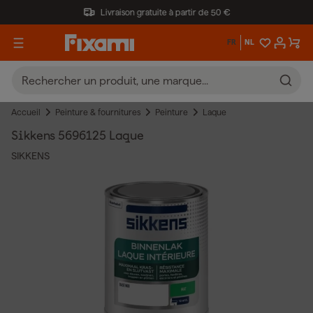
Livraison gratuite à partir de 50 €
FR
NL
Accueil
Peinture & fournitures
Peinture
Laque
Sikkens 5696125 Laque
SIKKENS