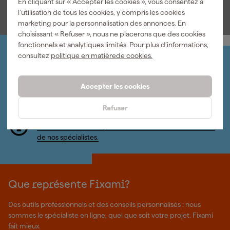
En cliquant sur « Accepter les cookies », vous consentez à
l’utilisation de tous les cookies, y compris les cookies
marketing pour la personnalisation des annonces. En
choisissant « Refuser », nous ne placerons que des cookies
fonctionnels et analytiques limités. Pour plus d’informations,
consultez
politique en matièrede cookies.
Organisez-le vous-même
Connectez-vous et gérez vos commandes et vos
factures.
Accepter les cookies
Bulletin
Abonnez-vous à la newsletter hebdomadaire
Refuser
Nous sommes heureux de vous aider
Nous nous ferons un plaisir de vous aider. Contactez l'un
de nos spécialistes.
Que représente Fixami?
Des outils professionnels et des conseils personnalisés : nous
sommes le spécialiste en ligne, quel que soit votre projet. Fixami
fait mieux.