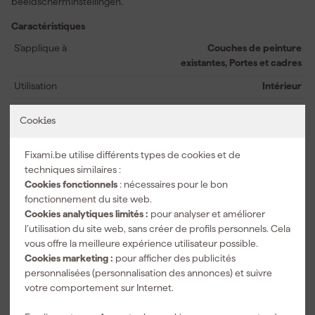
beeldscherminstellingen.
Caractéristiques
S'applique à
Couches de peinture
existantes, Portes et cadres
Utilisation
Intérieur
Peinture
Cookies
Durci après
4 d
Fixami.be utilise différents types de cookies et de
Étendue des couleurs
Opaque
techniques similaires :
Méthode de traitement
Brosse, Rouleau en feutre
Cookies fonctionnels
: nécessaires pour le bon
fonctionnement du site web.
Cookies analytiques limités :
pour analyser et améliorer
Voir toutes les caractéristiques
l’utilisation du site web, sans créer de profils personnels. Cela
vous offre la meilleure expérience utilisateur possible.
Documents
Cookies marketing :
pour afficher des publicités
personnalisées (personnalisation des annonces) et suivre
votre comportement sur Internet.
Fiche technique