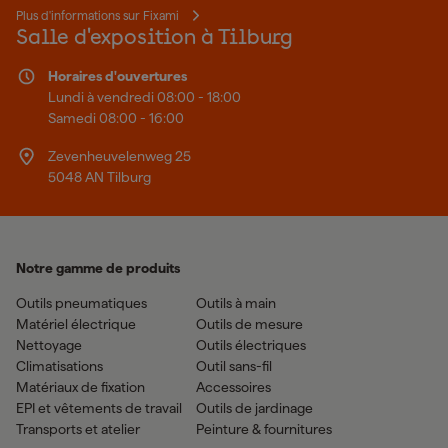
Plus d'informations sur Fixami
Salle d'exposition à Tilburg
Horaires d'ouvertures
Lundi à vendredi 08:00 - 18:00
Samedi 08:00 - 16:00
Zevenheuvelenweg 25
5048 AN Tilburg
Notre gamme de produits
Outils pneumatiques
Outils à main
Matériel électrique
Outils de mesure
Nettoyage
Outils électriques
Climatisations
Outil sans-fil
Matériaux de fixation
Accessoires
EPI et vêtements de travail
Outils de jardinage
Transports et atelier
Peinture & fournitures