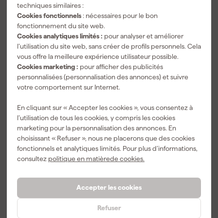
techniques similaires :
26
,
1
,
1
,
99
99
99
Cookies fonctionnels
: nécessaires pour le bon
TTC
TTC
TTC
fonctionnement du site web.
Cookies analytiques limités :
pour analyser et améliorer
l’utilisation du site web, sans créer de profils personnels. Cela
vous offre la meilleure expérience utilisateur possible.
Cookies marketing :
pour afficher des publicités
personnalisées (personnalisation des annonces) et suivre
votre comportement sur Internet.
En cliquant sur « Accepter les cookies », vous consentez à
l’utilisation de tous les cookies, y compris les cookies
marketing pour la personnalisation des annonces. En
Delta Plus
choisissant « Refuser », nous ne placerons que des cookies
Vulcano 2
fonctionnels et analytiques limités. Pour plus d’informations,
Lunettes de
consultez
politique en matièrede cookies.
sécurité -
Livré demain
Lunettes de
soleil
Accepter les cookies
Refuser
7
,
09