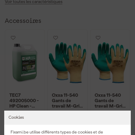
Voir toutes les caractéristiques
régulière.
Accessoires
TEC7
Oxxa 11-540
Oxxa 11-540
492005000 -
Gants de
Gants de
HP Clean -
travail M-Grip
travail M-Grip
bidon 5 l
- Vert/Jaune -
- Vert/Jaune -
Livré demain
Livré demain
Livré demain
8/M
10/XL
Cookies
Fixami.be utilise différents types de cookies et de