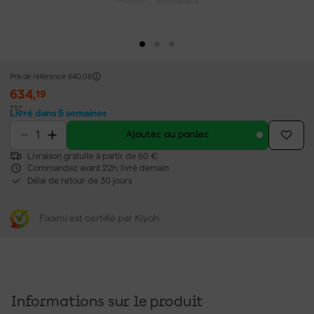
Prix de référence
640,08
634
,
19
TTC
Livré dans 5 semaines
Ajouter au panier
Livraison gratuite à partir de 50 €
Commandez avant 22h, livré demain
Délai de retour de 30 jours
Fixami est certifié par Kiyoh
Informations sur le produit