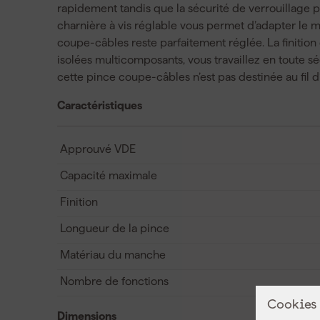
rapidement tandis que la sécurité de verrouillage 
charnière à vis réglable vous permet d’adapter le m
coupe-câbles reste parfaitement réglée. La finition
isolées multicomposants, vous travaillez en toute sé
cette pince coupe-câbles n’est pas destinée au fil d’ac
Caractéristiques
Approuvé VDE
Capacité maximale
Finition
Longueur de la pince
Matériau du manche
Nombre de fonctions
Cookies
Dimensions