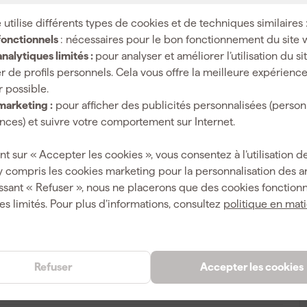
 utilise différents types de cookies et de techniques similaires 
165 mm
fonctionnels
: nécessaires pour le bon fonctionnement du site 
nalytiques limités :
pour analyser et améliorer l’utilisation du s
r de profils personnels. Cela vous offre la meilleure expérienc
r possible.
marketing :
pour afficher des publicités personnalisées (person
4003773039648
ces) et suivre votre comportement sur Internet.
152210
nt sur « Accepter les cookies », vous consentez à l’utilisation de
9516165
y compris les cookies marketing pour la personnalisation des 
ssant « Refuser », nous ne placerons que des cookies fonctionn
es limités. Pour plus d’informations, consultez
politique en mat
0.26 kg
21 mm
Refuser
Accepter les cookies
47 mm