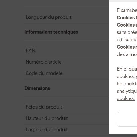
Fixami.be
Longueur du produit
Cookies 
Cookies a
Informations techniques
sans crée
utilisateu
Cookies 
EAN
des annon
Numéro d'article
En cliqua
Code du modèle
cookies, 
En choisi
Dimensions
analytiqu
cookies.
Poids du produit
Hauteur du produit
Largeur du produit