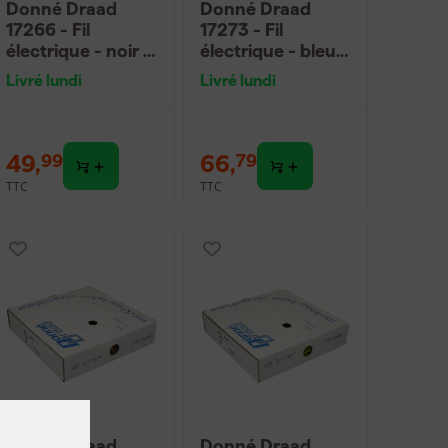
Donné Draad
Donné Draad
17266 - Fil
17273 - Fil
électrique - noir -
électrique - bleu -
100m x 1,5mm²
100m x 2,5mm²
Livré lundi
Livré lundi
49
,
66
,
99
79
TTC
TTC
Donné Draad
Donné Draad