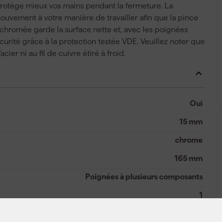
protège mieux vos mains pendant la fermeture. La
ouvement à votre manière de travailler afin que la pince
 chromée garde la surface nette et, avec les poignées
curité grâce à la protection testée VDE. Veuillez noter que
ier ni au fil de cuivre étiré à froid.
Oui
15 mm
chrome
165 mm
Poignées à plusieurs composants
1