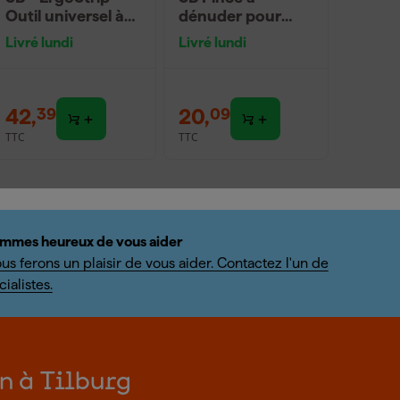
Outil universel à
dénuder pour
dégainer
câble coaxial et
Livré lundi
Livré lundi
câble de données
42
,
20
,
39
09
TTC
TTC
mmes heureux de vous aider
us ferons un plaisir de vous aider. Contactez l'un de
ialistes.
on à Tilburg