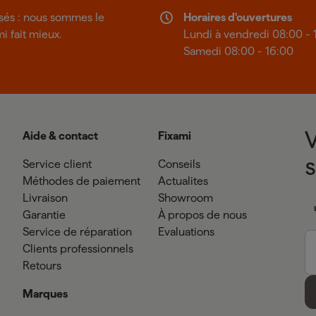
isés : nous sommes le
Horaires d'ouvertures
mi fait mieux.
Lundi à vendredi 08:00 - 
Samedi 08:00 - 16:00
Aide & contact
Fixami
Service client
Conseils
Méthodes de paiement
Actualites
Livraison
Showroom
Garantie
À propos de nous
Service de réparation
Evaluations
Clients professionnels
Retours
Marques