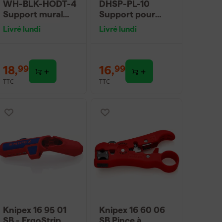
WH-BLK-HODT-4
DHSP-PL-10
Support mural
Support pour
pour outils - Noir
pinces Drawer
Livré lundi
Livré lundi
- 4 pièces
Hive pour
commode - noir -
10 pièces
18
,
16
,
99
99
TTC
TTC
Knipex 16 95 01
Knipex 16 60 06
SB - ErgoStrip
SB Pince à