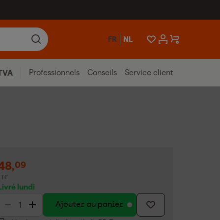
FR
NL
Professionnels
Conseils
Service client
TVA
48
,
09
TTC
Livré lundi
Ajouter au panier