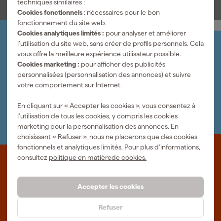
techniques similaires :
Cookies fonctionnels
: nécessaires pour le bon
fonctionnement du site web.
Cookies analytiques limités :
pour analyser et améliorer
l’utilisation du site web, sans créer de profils personnels. Cela
Organisez-le vous-même
vous offre la meilleure expérience utilisateur possible.
Connectez-vous et gérez vos commandes et vos
Cookies marketing :
pour afficher des publicités
factures.
personnalisées (personnalisation des annonces) et suivre
Bulletin
votre comportement sur Internet.
Abonnez-vous à la newsletter hebdomadaire
Nous sommes heureux de vous aider
En cliquant sur « Accepter les cookies », vous consentez à
Nous nous ferons un plaisir de vous aider. Contactez l'un
l’utilisation de tous les cookies, y compris les cookies
de nos spécialistes.
marketing pour la personnalisation des annonces. En
choisissant « Refuser », nous ne placerons que des cookies
fonctionnels et analytiques limités. Pour plus d’informations,
consultez
politique en matièrede cookies.
Que représente Fixami?
Des outils professionnels et des conseils personnalisés : nous
Accepter les cookies
sommes le spécialiste en ligne, quel que soit votre projet. Fixami
fait mieux.
Refuser