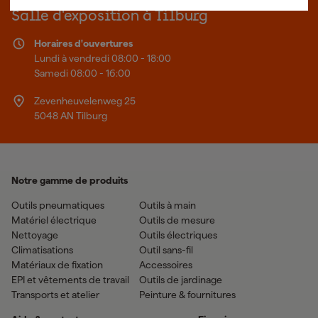
Plus d'informations sur Fixami
Salle d'exposition à Tilburg
Horaires d'ouvertures
Lundi à vendredi 08:00 - 18:00
Samedi 08:00 - 16:00
Zevenheuvelenweg 25
5048 AN Tilburg
Notre gamme de produits
Outils pneumatiques
Outils à main
Matériel électrique
Outils de mesure
Nettoyage
Outils électriques
Climatisations
Outil sans-fil
Matériaux de fixation
Accessoires
EPI et vêtements de travail
Outils de jardinage
Transports et atelier
Peinture & fournitures