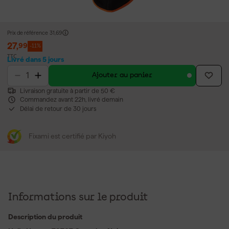
Prix de référence
31,69
27
,
99
-11%
TTC
Livré dans 5 jours
Ajouter au panier
Livraison gratuite à partir de 50 €
Commandez avant 22h, livré demain
Délai de retour de 30 jours
Fixami est certifié par Kiyoh
Informations sur le produit
Description du produit