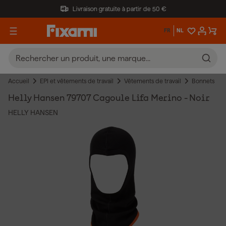
Livraison gratuite à partir de 50 €
FR
NL
Accueil
EPI et vêtements de travail
Vêtements de travail
Bonnets
Helly Hansen 79707 Cagoule Lifa Merino - Noir
HELLY HANSEN