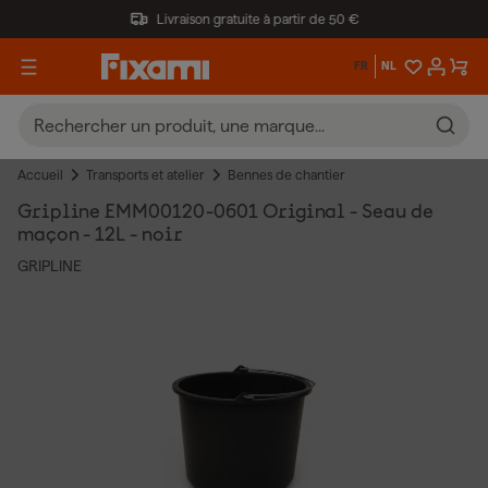
Livraison gratuite à partir de 50 €
FR
NL
Accueil
Transports et atelier
Bennes de chantier
Gripline EMM00120-0601 Original - Seau de
maçon - 12L - noir
GRIPLINE