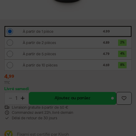
À partir de 1 pièce
4.99
À partir de 2 pièces
4.89
2
%
À partir de 5 pièces
4.79
4
%
À partir de 10 pièces
4.59
8
%
4
,
99
TTC
Livré samedi
Ajouter au panier
Livraison gratuite à partir de 50 €
Commandez avant 22h, livré demain
Délai de retour de 30 jours
Fixami est certifié par Kiyoh