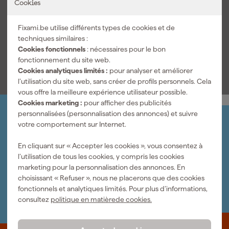
Choisissez un seau qui ne vous laissera jamais tomber et facilitez
Cookies
vos travaux.
Couleur principale
Noir
Fixami.be utilise différents types de cookies et de
Nom de la couleur
Noir haute
techniques similaires :
Cookies fonctionnels
: nécessaires pour le bon
Voir toutes les caractéristiques
fonctionnement du site web.
Cookies analytiques limités :
pour analyser et améliorer
l’utilisation du site web, sans créer de profils personnels. Cela
vous offre la meilleure expérience utilisateur possible.
Cookies marketing :
pour afficher des publicités
personnalisées (personnalisation des annonces) et suivre
Organisez-le vous-même
votre comportement sur Internet.
Connectez-vous et gérez vos commandes et vos
factures.
En cliquant sur « Accepter les cookies », vous consentez à
Bulletin
l’utilisation de tous les cookies, y compris les cookies
Abonnez-vous à la newsletter hebdomadaire
marketing pour la personnalisation des annonces. En
Nous sommes heureux de vous aider
choisissant « Refuser », nous ne placerons que des cookies
Nous nous ferons un plaisir de vous aider. Contactez l'un
fonctionnels et analytiques limités. Pour plus d’informations,
de nos spécialistes.
consultez
politique en matièrede cookies.