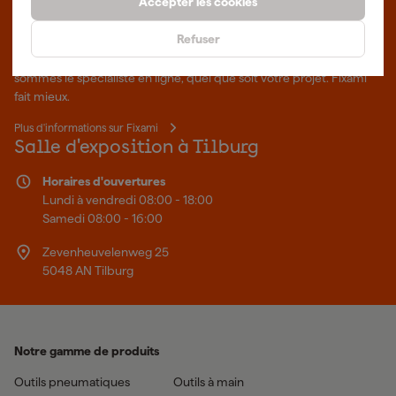
Accepter les cookies
Que représente Fixami?
Refuser
Des outils professionnels et des conseils personnalisés : nous
sommes le spécialiste en ligne, quel que soit votre projet. Fixami
fait mieux.
Plus d'informations sur Fixami
Salle d'exposition à Tilburg
Horaires d'ouvertures
Lundi à vendredi 08:00 - 18:00
Samedi 08:00 - 16:00
Zevenheuvelenweg 25
5048 AN Tilburg
Notre gamme de produits
Outils pneumatiques
Outils à main