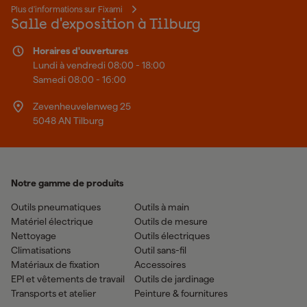
Plus d'informations sur Fixami
Salle d'exposition à Tilburg
Horaires d'ouvertures
Lundi à vendredi 08:00 - 18:00
Samedi 08:00 - 16:00
Zevenheuvelenweg 25
5048 AN Tilburg
Notre gamme de produits
Outils pneumatiques
Outils à main
Matériel électrique
Outils de mesure
Nettoyage
Outils électriques
Climatisations
Outil sans-fil
Matériaux de fixation
Accessoires
EPI et vêtements de travail
Outils de jardinage
Transports et atelier
Peinture & fournitures