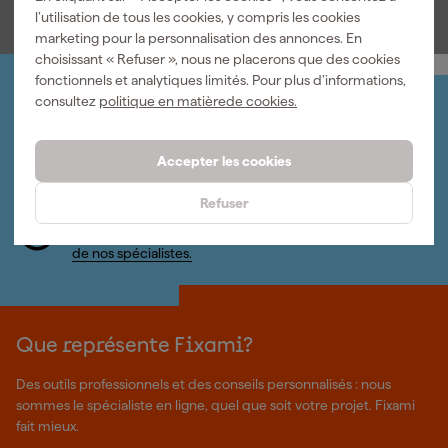
TTC
TTC
TTC
l’utilisation de tous les cookies, y compris les cookies
marketing pour la personnalisation des annonces. En
choisissant « Refuser », nous ne placerons que des cookies
fonctionnels et analytiques limités. Pour plus d’informations,
consultez
politique en matièrede cookies.
Organisez-le vous-même
Connectez-vous et gérez vos commandes et vos
factures.
Accepter les cookies
Bulletin
Abonnez-vous à la newsletter hebdomadaire
Refuser
Nous sommes heureux de vous aider
Nous nous ferons un plaisir de vous aider. Contactez l'un
de nos spécialistes.
Que représente Fixami?
Des outils professionnels et des conseils personnalisés : nous
sommes le spécialiste en ligne, quel que soit votre projet. Fixami
fait mieux.