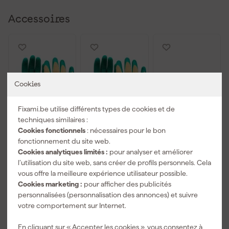
Accessoires
Cookies
Fixami.be utilise différents types de cookies et de
techniques similaires :
Cookies fonctionnels
: nécessaires pour le bon
fonctionnement du site web.
Oxxa 11-540
Oxxa 11-540
3M Lunettes
Cookies analytiques limités :
pour analyser et améliorer
Gants de
Gants de
de sécurité
l’utilisation du site web, sans créer de profils personnels. Cela
travail M-Grip
travail M-Grip
SecureFit -
- Vert/Jaune -
- Vert/Jaune -
antirayures -
vous offre la meilleure expérience utilisateur possible.
Livré demain
Livré demain
Livré demain
8/M
10/XL
verres bleus
Cookies marketing :
pour afficher des publicités
miroités -
personnalisées (personnalisation des annonces) et suivre
SF408AS-EU -
Prix de référence
14,79
votre comportement sur Internet.
1
,
1
,
14
,
99
99
06
En cliquant sur « Accepter les cookies », vous consentez à