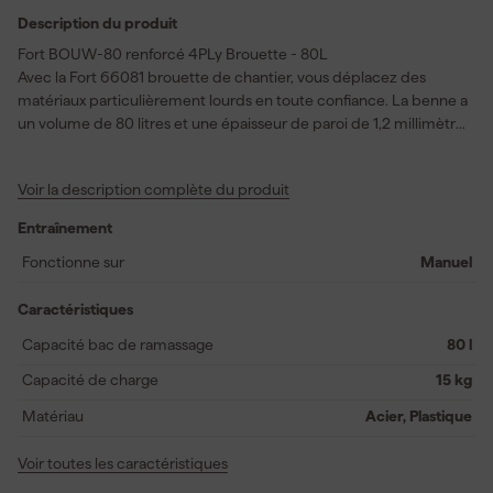
Description du produit
Fort BOUW-80 renforcé 4PLy Brouette - 80L
Avec la Fort 66081 brouette de chantier, vous déplacez des
matériaux particulièrement lourds en toute confiance. La benne a
un volume de 80 litres et une épaisseur de paroi de 1,2 millimètre.
Grâce au renfort supplémentaire sous la benne, vous pouvez
transporter des pierres et des gravats en toute sécurité. Le
Voir la description complète du produit
châssis est réalisé avec une construction en tube ovale. Deux
montants et deux poutres en U assurent une stabilité
Entraînement
supplémentaire. Sous la benne se trouve une plaque inférieure
supplémentaire pour davantage de soutien. À l'avant, un anneau
Fonctionne sur
Manuel
de renfort est placé sous le rebord. Les pieds sont équipés de
patins d'usure pour limiter l'usure. Vous choisissez entre un pneu
Caractéristiques
tubeless 4PLy avec jante en plastique ou une roue anti-crevaison
Capacité bac de ramassage
80 l
FLEX iCore. Le pneu est de STARCO/KENDA. L'essieu est
étanchéifié contre la poussière et équipé de paliers à aiguilles
Capacité de charge
15 kg
graissés pour un roulement en douceur. Le revêtement en
Matériau
Acier, Plastique
poudre noir protège le cadre contre les influences extérieures.
Voir toutes les caractéristiques