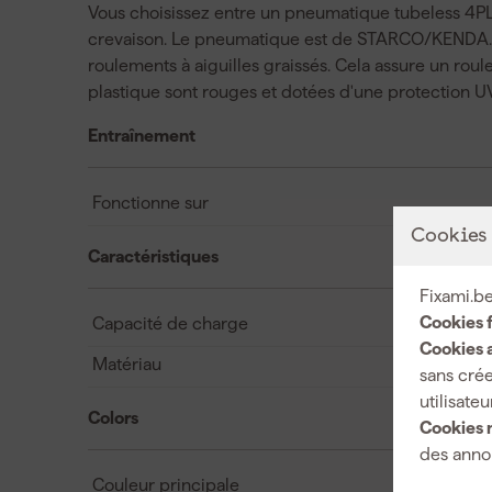
Vous choisissez entre un pneumatique tubeless 4PLY
crevaison. Le pneumatique est de STARCO/KENDA. L'
roulements à aiguilles graissés. Cela assure un roul
plastique sont rouges et dotées d'une protection U
Entraînement
Fonctionne sur
Cookies
Caractéristiques
Fixami.be
Cookies 
Capacité de charge
Cookies a
Matériau
sans crée
utilisateu
Colors
Cookies 
des annon
Couleur principale