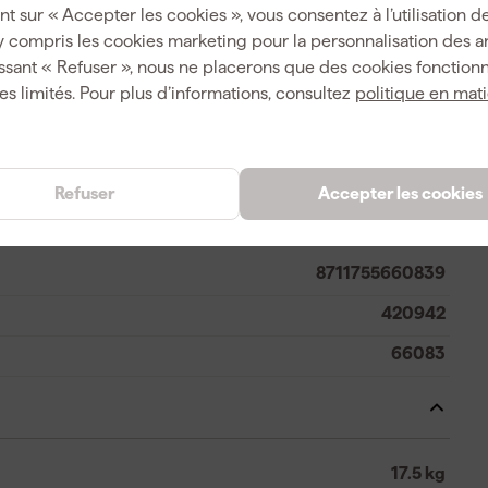
nt sur « Accepter les cookies », vous consentez à l’utilisation de
Noir haute
y compris les cookies marketing pour la personnalisation des 
ssant « Refuser », nous ne placerons que des cookies fonctionn
es limités. Pour plus d’informations, consultez
politique en mat
P
1350 mm
Refuser
Accepter les cookies
8711755660839
420942
66083
17.5 kg