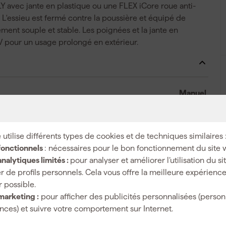
 avec jante en plastique ou une FLEX iCore roue anti-
essieu est fermé contre la poussière et équipé de
ement souple et stable. Les poignées et la jante en
V pour un usage prolongé en extérieur.
Manuel
 utilise différents types de cookies et de techniques similaires 
fonctionnels
: nécessaires pour le bon fonctionnement du site 
150 kg
nalytiques limités :
pour analyser et améliorer l’utilisation du s
Plastique
r de profils personnels. Cela vous offre la meilleure expérienc
r possible.
marketing :
pour afficher des publicités personnalisées (person
ces) et suivre votre comportement sur Internet.
Noir