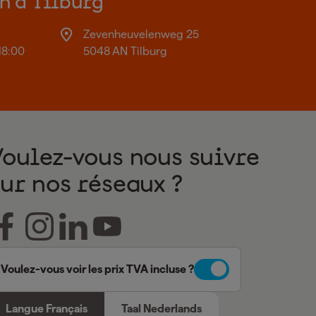
on à Tilburg
Zevenheuvelenweg 25
18:00
5048 AN Tilburg
Voulez-vous nous suivre
sur nos réseaux ?
Voulez-vous voir les prix TVA incluse ?
Langue Français
Taal Nederlands