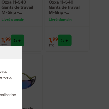
Oxxa 11-540
Oxxa 11-540
Gants de travail
Gants de travail
M-Grip -
M-Grip -
Vert/Jaune - 8/M
Vert/Jaune -
Livré demain
Livré demain
10/XL
1
,
1
,
99
99
TTC
TTC
:
web.
ite web,
e
nalisation
3M Lunettes de