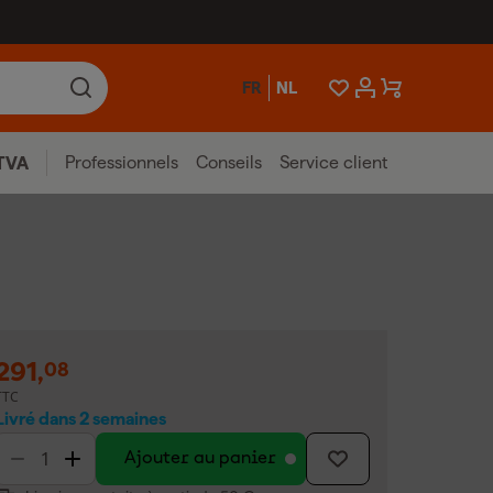
FR
NL
Professionnels
Conseils
Service client
TVA
291
,
08
TTC
Livré dans 2 semaines
Ajouter au panier