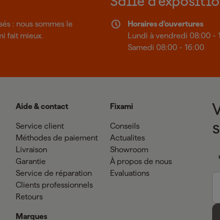
Salle d'expositi
isés : nous sommes le
Horaires d'ouvertures
mi fait mieux.
Lundi à vendredi 08:00 - 
Samedi 08:00 - 16:00
Aide & contact
Fixami
Service client
Conseils
Méthodes de paiement
Actualites
Livraison
Showroom
Garantie
À propos de nous
Service de réparation
Evaluations
Clients professionnels
Retours
Marques