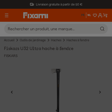
Livraison gratuite à partir de 50 €
FR
NL
Accueil
Outils de jardinage
Haches
Haches à fendre
Fiskars U32 Ultra hache à fendre
FISKARS