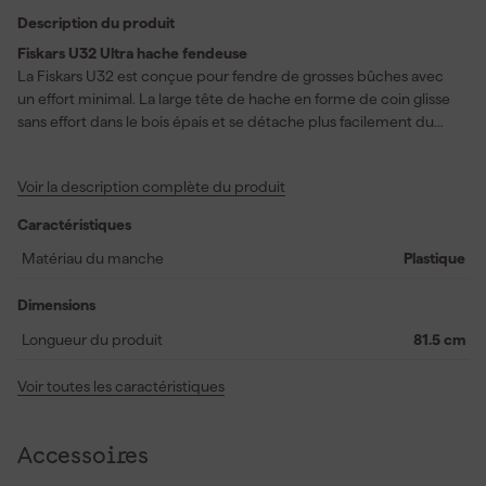
Description du produit
Fiskars U32 Ultra hache fendeuse
La Fiskars U32 est conçue pour fendre de grosses bûches avec
un effort minimal. La large tête de hache en forme de coin glisse
sans effort dans le bois épais et se détache plus facilement du
bloc grâce au revêtement spécial. Ce revêtement réduit la
friction et résiste à l’usure, afin que vous puissiez continuer à
Voir la description complète du produit
travailler confortablement sur le long terme. Le long manche en
FiberComp renforcé de fibre de verre absorbe les chocs et tient
Caractéristiques
agréablement en main, notamment grâce à la poignée SoftGrip
qui offre un contrôle supplémentaire. Vous recevrez un fourreau
Matériau du manche
Plastique
en plastique qui protège la hache et facilite son transport ou sa
suspension. Idéal pour les travaux intensifs autour de la maison ou
Dimensions
en forêt.
Longueur du produit
81.5 cm
Voir toutes les caractéristiques
Accessoires