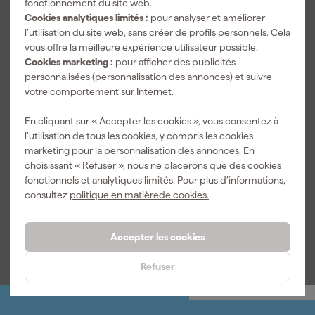
fonctionnement du site web.
Cookies analytiques limités :
pour analyser et améliorer
l’utilisation du site web, sans créer de profils personnels. Cela
vous offre la meilleure expérience utilisateur possible.
Cookies marketing :
pour afficher des publicités
personnalisées (personnalisation des annonces) et suivre
votre comportement sur Internet.
En cliquant sur « Accepter les cookies », vous consentez à
3M Lunettes
l’utilisation de tous les cookies, y compris les cookies
de sécurité
marketing pour la personnalisation des annonces. En
SecureFit -
choisissant « Refuser », nous ne placerons que des cookies
antirayures -
Livré demain
fonctionnels et analytiques limités. Pour plus d’informations,
verres bleus
miroités -
consultez
politique en matièrede cookies.
SF408AS-EU -
Prix de référence
14,79
14
,
06
Accepter les cookies
TTC
Refuser