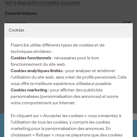
Voir la description complète du produit
une clé à douille. Le profil OGV® répartit la force plus
intelligemment sur les faces, ce qui vous offre plus d'adhérence
Caractéristiques
sans endommager inutilement l'écrou. Vous le remarquez surtout
sur les fixations fortement grippées, où le contrôle reste
Connexion
1/2"
important. La finition chromée brillante donne à la douille un
Cookies
Entraînement
6-pans
aspect soigné et aide lors de l'utilisation quotidienne dans votre
servante à outils. Pour l'entretien automobile, les travaux
Taille de la douille
32 mm
Fixami.be utilise différents types de cookies et de
mécaniques et le montage général, cette douille est un choix
techniques similaires :
pratique. Vous travaillez plus efficacement parce que
Informations techniques
Cookies fonctionnels
: nécessaires pour le bon
l'ajustement reste précis et que la force est bien transmise. Ainsi,
fonctionnement du site web.
EAN
3662424113628
vous faites de chaque tâche avec des boulons ou des écrous un
Cookies analytiques limités :
pour analyser et améliorer
geste précis.
Numéro d'article
424191
l’utilisation du site web, sans créer de profils personnels. Cela
vous offre la meilleure expérience utilisateur possible.
Voir toutes les caractéristiques
Cookies marketing :
pour afficher des publicités
personnalisées (personnalisation des annonces) et suivre
votre comportement sur Internet.
En cliquant sur « Accepter les cookies », vous consentez à
l’utilisation de tous les cookies, y compris les cookies
marketing pour la personnalisation des annonces. En
Organisez-le vous-même
choisissant « Refuser », nous ne placerons que des cookies
Connectez-vous et gérez vos commandes et vos