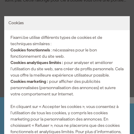
suffit pas. Cette rallonge pour clé à douille vous offre une portée
supplémentaire afin que vous puissiez dévisser sans effort des
boulons et des écrous situés en profondeur. Le format 1/2 pouce
Voir la description complète du produit
le rend adapté aux travaux de vissage intensifs et à l’entretien
Cookies
automobile. Grâce à la longueur de 130 mm, vous franchissez les
Caractéristiques
obstacles et conservez le contrôle à chaque tour. L’ajustement
Fixami.be utilise différents types de cookies et de
précis assure une liaison solide avec la clé à cliquet et les douilles
Type d'accessoire
Extension
techniques similaires :
afin que la force soit transmise de manière optimale. La finition
Cookies fonctionnels
: nécessaires pour le bon
durable favorise une utilisation prolongée à l’atelier. En
Dimensions
fonctionnement du site web.
combinaison avec d’autres accessoires, vous augmentez la
Longueur du produit
20 cm
Cookies analytiques limités :
pour analyser et améliorer
flexibilité de votre jeu de douilles et travaillez plus efficacement
l’utilisation du site web, sans créer de profils personnels. Cela
pour chaque tâche.
Voir toutes les caractéristiques
vous offre la meilleure expérience utilisateur possible.
Cookies marketing :
pour afficher des publicités
personnalisées (personnalisation des annonces) et suivre
votre comportement sur Internet.
En cliquant sur « Accepter les cookies », vous consentez à
l’utilisation de tous les cookies, y compris les cookies
Organisez-le vous-même
marketing pour la personnalisation des annonces. En
Connectez-vous et gérez vos commandes et vos
choisissant « Refuser », nous ne placerons que des cookies
factures.
fonctionnels et analytiques limités. Pour plus d’informations,
Bulletin