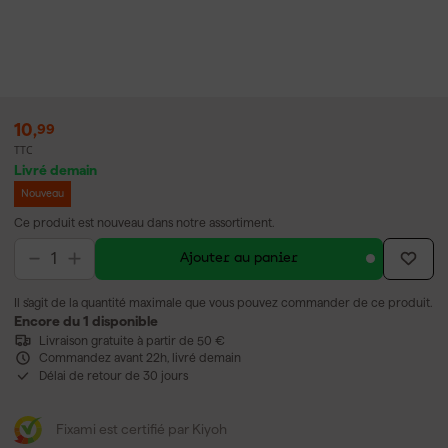
10
,
99
TTC
Livré demain
Nouveau
Ce produit est nouveau dans notre assortiment.
Ajouter au panier
Il s'agit de la quantité maximale que vous pouvez commander de ce produit.
Encore du 1 disponible
Livraison gratuite à partir de 50 €
Commandez avant 22h, livré demain
Délai de retour de 30 jours
Fixami est certifié par Kiyoh