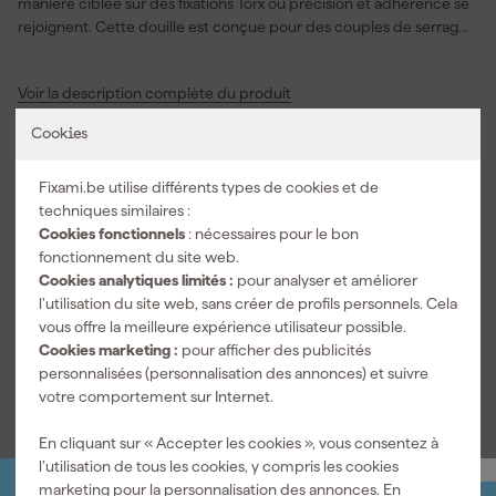
manière ciblée sur des fixations Torx où précision et adhérence se
rejoignent. Cette douille est conçue pour des couples de serrage
élevés afin que vous puissiez serrer ou desserrer des boulons et
des écrous en toute confiance. Le profil OGV® augmente le
Voir la description complète du produit
contact entre la douille et la fixation, ce qui limite l’usure de la
tête. Grâce au design à col rétréci, vous accédez plus facilement
Caractéristiques
Cookies
aux espaces étroits où une douille classique gêne rapidement. La
finition chromée brillante donne à la douille Torx une apparence
Connexion
1/4"
Fixami.be utilise différents types de cookies et de
soignée et facilite un nettoyage fluide après chaque tâche.
techniques similaires :
Utilisez cette douille de 1/4 pouce avec votre cliquet ou votre jeu
Informations techniques
Cookies fonctionnels
: nécessaires pour le bon
de douilles lorsque vous souhaitez travailler avec précision sur
EAN
3662424113796
fonctionnement du site web.
des machines, des meubles, des vélos ou des véhicules.
Cookies analytiques limités :
pour analyser et améliorer
Numéro d'article
424144
l’utilisation du site web, sans créer de profils personnels. Cela
Code du modèle
RTX.4T
vous offre la meilleure expérience utilisateur possible.
Cookies marketing :
pour afficher des publicités
Voir toutes les caractéristiques
personnalisées (personnalisation des annonces) et suivre
votre comportement sur Internet.
En cliquant sur « Accepter les cookies », vous consentez à
l’utilisation de tous les cookies, y compris les cookies
marketing pour la personnalisation des annonces. En