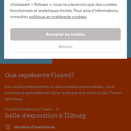
choisissant « Refuser », nous ne placerons que des cookies
Organisez-le vous-même
fonctionnels et analytiques limités. Pour plus d’informations,
Connectez-vous et gérez vos commandes et vos
consultez
politique en matièrede cookies.
factures.
Bulletin
Abonnez-vous à la newsletter hebdomadaire
Accepter les cookies
Nous sommes heureux de vous aider
Nous nous ferons un plaisir de vous aider. Contactez l'un
Refuser
de nos spécialistes.
Que représente Fixami?
Des outils professionnels et des conseils personnalisés : nous
sommes le spécialiste en ligne, quel que soit votre projet. Fixami
fait mieux.
Plus d'informations sur Fixami
Salle d'exposition à Tilburg
Horaires d'ouvertures