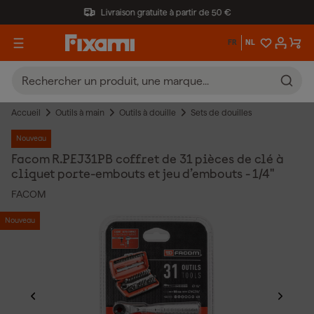
Livraison gratuite à partir de 50 €
FR
NL
Accueil
Outils à main
Outils à douille
Sets de douilles
Nouveau
Facom R.PEJ31PB coffret de 31 pièces de clé à
cliquet porte-embouts et jeu d’embouts - 1/4"
FACOM
Nouveau