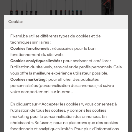
chantier.
Cookies
Fixami.be utilise différents types de cookies et de
Facom
Facom
Facom
techniques similaires :
BTDJ6PB jeu
BTDJ8PB jeu
83SH.JP9BPB
Cookies fonctionnels
: nécessaires pour le bon
de tournevis
de tournevis
jeu de clés
fonctionnement du site web.
Ergotwist 4
Ergotwist 5
mâles 6 pans
Livré lundi
Livré lundi
Livré lundi
pièces -
pièces -
longues à tête
Cookies analytiques limités :
pour analyser et améliorer
PZ/SL
PZ/SL
sphérique - 6
l’utilisation du site web, sans créer de profils personnels. Cela
pans - 1,5-10
vous offre la meilleure expérience utilisateur possible.
mm
Cookies marketing :
pour afficher des publicités
41
,
55
,
44
,
96
42
58
personnalisées (personnalisation des annonces) et suivre
TTC
TTC
TTC
votre comportement sur Internet.
Nouveau
En cliquant sur « Accepter les cookies », vous consentez à
l’utilisation de tous les cookies, y compris les cookies
marketing pour la personnalisation des annonces. En
choisissant « Refuser », nous ne placerons que des cookies
fonctionnels et analytiques limités. Pour plus d’informations,