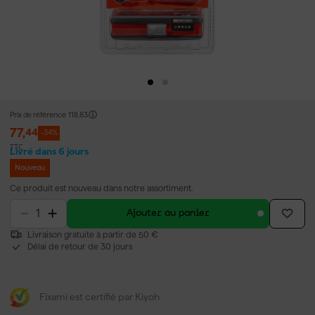
Prix de référence
118,83
77
,
44
-34%
TTC
Livré dans 6 jours
Nouveau
Ce produit est nouveau dans notre assortiment.
Ajouter au panier
Livraison gratuite à partir de 50 €
Délai de retour de 30 jours
Fixami est certifié par Kiyoh