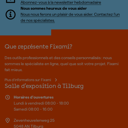
Abonnez-vous à la newsletter hebdomadaire
Nous sommes heureux de vous aider
Nous nous ferons un plaisir de vous aider. Contactez l'un
de nos spécialistes.
Que représente Fixami?
Des outils professionnels et des conseils personnalisés : nous
sommes le spécialiste en ligne, quel que soit votre projet. Fixami
fait mieux.
Plus d'informations sur Fixami
Salle d'exposition à Tilburg
Horaires d'ouvertures
Lundi à vendredi 08:00 - 18:00
Samedi 08:00 - 16:00
Zevenheuvelenweg 25
5048 AN Tilburg