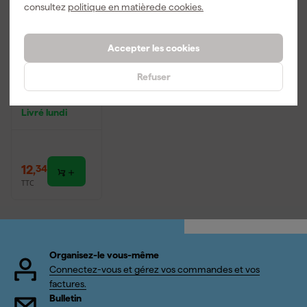
consultez
politique en matièrede cookies.
Accepter les cookies
Facom
Refuser
84TZSA.6 clé
Allen à
poignée en T
Livré lundi
avec tête
sphérique - 6
pans - 6 mm
12
,
34
TTC
Organisez-le vous-même
Connectez-vous et gérez vos commandes et vos
factures.
Bulletin