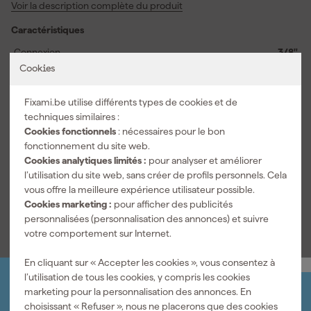
Voir la description complète du produit
de la construction de machines et des travaux de montage.
L’empreinte 12 pans permet un positionnement rapide sur les
Caractéristiques
éléments de fixation afin que vous puissiez travailler plus vite dans
les espaces restreints. Grâce à son ajustement soigné, vous
Connexion
3/8"
transmettez la force de manière contrôlée et le contact avec la
Cookies
Entraînement
12-pans
tête du boulon reste fiable. Le modèle J.18T s’intègre
parfaitement dans un jeu de douilles professionnel et est
Pouces ou métrique
Métrique
Fixami.be utilise différents types de cookies et de
également pratique pour le bricoleur passionné. Choisissez cette
techniques similaires :
Taille de la douille
18 mm
douille pour clé à douille lorsque vous recherchez une douille de
Cookies fonctionnels
: nécessaires pour le bon
18 mm pour la précision, l’adhérence et un usage quotidien à
fonctionnement du site web.
Informations techniques
l’atelier.
Cookies analytiques limités :
pour analyser et améliorer
EAN
3662424112973
l’utilisation du site web, sans créer de profils personnels. Cela
vous offre la meilleure expérience utilisateur possible.
Voir toutes les caractéristiques
Cookies marketing :
pour afficher des publicités
personnalisées (personnalisation des annonces) et suivre
votre comportement sur Internet.
En cliquant sur « Accepter les cookies », vous consentez à
l’utilisation de tous les cookies, y compris les cookies
marketing pour la personnalisation des annonces. En
Organisez-le vous-même
choisissant « Refuser », nous ne placerons que des cookies
Connectez-vous et gérez vos commandes et vos