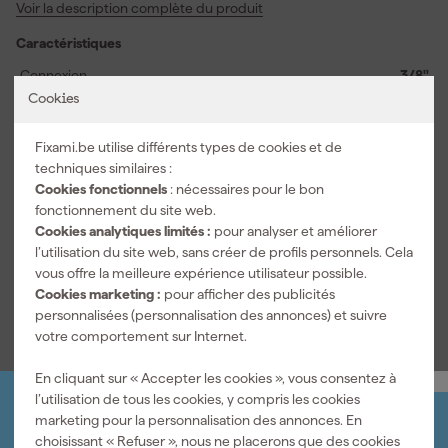
Voir la description complète du produit
12 pans vous aide à vous positionner rapidement sur les fixations
hexagonales afin de travailler efficacement dans les endroits où
Caractéristiques
l'espace est limité. Vous utilisez cette douille pour l'automobile,
l'entretien des machines et les travaux de serrage généraux, où le
Connexion
3/8"
travail aux dimensions exactes reste important. Le modèle J.17T
Cookies
Entraînement
12-pans
vous paraît familier lors d'une utilisation répétée et vous donne le
contrôle lors du desserrage et du serrage. Ainsi, vous ajoutez une
Pouces ou métrique
Métrique
Fixami.be utilise différents types de cookies et de
douille ciblée de 3/8, 17 mm, à votre outillage sans fioritures
techniques similaires :
Taille de la douille
17 mm
inutiles.
Cookies fonctionnels
: nécessaires pour le bon
fonctionnement du site web.
Informations techniques
Cookies analytiques limités :
pour analyser et améliorer
EAN
3662424112966
l’utilisation du site web, sans créer de profils personnels. Cela
vous offre la meilleure expérience utilisateur possible.
Voir toutes les caractéristiques
Cookies marketing :
pour afficher des publicités
personnalisées (personnalisation des annonces) et suivre
votre comportement sur Internet.
En cliquant sur « Accepter les cookies », vous consentez à
l’utilisation de tous les cookies, y compris les cookies
marketing pour la personnalisation des annonces. En
Organisez-le vous-même
choisissant « Refuser », nous ne placerons que des cookies
Connectez-vous et gérez vos commandes et vos