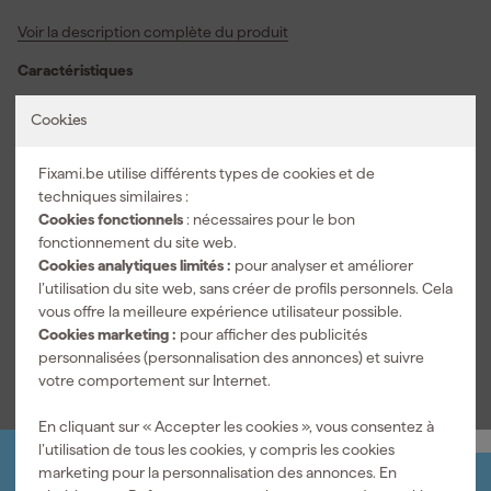
force sont importants. La lame hexagonale vous aide à travailler
Voir la description complète du produit
en douceur lors des travaux de montage et d’entretien. Grâce à la
lame en acier à haute résistance à la flexion, vous gardez
Caractéristiques
confiance lors des travaux de vissage plus exigeants. La tige
chromée mate avec pointe noire s’ajuste proprement à la tête de
Longueur de l'arbre
150 mm
Cookies
vis. Vous limitez ainsi les glissements et travaillez plus
Taille du tournevis
PZ3
précisément dans le bois, le métal et les matériaux de
Fixami.be utilise différents types de cookies et de
construction. La poignée bimatière est agréable au toucher et
Type de tournevis
Tournevis Pozidriv
techniques similaires :
reste bien utilisable en cas de contact avec des chocs ou des
Cookies fonctionnels
: nécessaires pour le bon
produits chimiques. Grâce au code couleur, vous reconnaissez
Informations techniques
fonctionnement du site web.
plus rapidement le bon tournevis dans votre outillage. Le
EAN
3662424097096
Cookies analytiques limités :
pour analyser et améliorer
marquage laser reste clairement visible lors de l’utilisation
l’utilisation du site web, sans créer de profils personnels. Cela
quotidienne. Avec la dimension PZ3 x 150 mm, vous disposez
Numéro d'article
423973
vous offre la meilleure expérience utilisateur possible.
d’un tournevis Pozidriv pratique pour des travaux de montage
Cookies marketing :
pour afficher des publicités
professionnels et des projets de bricolage sérieux.
Voir toutes les caractéristiques
personnalisées (personnalisation des annonces) et suivre
votre comportement sur Internet.
En cliquant sur « Accepter les cookies », vous consentez à
l’utilisation de tous les cookies, y compris les cookies
marketing pour la personnalisation des annonces. En
Organisez-le vous-même