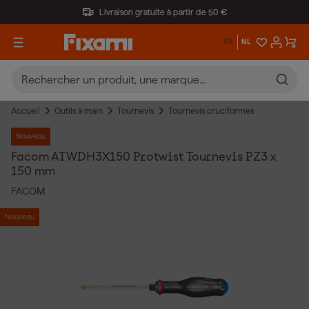
Livraison gratuite à partir de 50 €
FR
NL
Accueil
Outils à main
Tournevis
Tournevis cruciformes
Nouveau
Facom ATWDH3X150 Protwist Tournevis PZ3 x
150 mm
FACOM
Nouveau