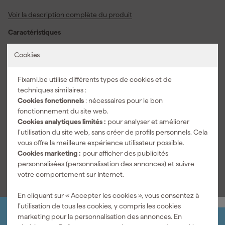
individuellement à 10000 volts pendant 10 secondes, afin que
Voir la description complète du produit
vous puissiez compter sur une isolation conforme à la norme IEC
60900. La lame ronde en acier est dotée d'un revêtement 1000
Caractéristiques
volts et la pointe PZ1 s'engage fermement dans les vis Pozidriv. La
poignée bimatière tient confortablement dans votre main et offre
Approuvé VDE
Oui
Cookies
une bonne prise lors des travaux de montage dans un coffret de
Longueur de l'arbre
100 mm
compteur ou de l'appareillage électrique. Le matériau résiste aux
Fixami.be utilise différents types de cookies et de
chocs, à l'usure et aux produits chimiques, ce qui vous permet de
Taille du tournevis
PZ1
techniques similaires :
continuer efficacement lors de travaux d'installation intensifs.
Type de tournevis
Tournevis Pozidriv
Cookies fonctionnels
: nécessaires pour le bon
Grâce à la longueur de lame de 100 mm, vous atteignez les vis
fonctionnement du site web.
proprement sans faire levier inutilement. Ce tournevis isolé
Informations techniques
Cookies analytiques limités :
pour analyser et améliorer
convient parfaitement aux électriciens et aux bricoleurs qui
l’utilisation du site web, sans créer de profils personnels. Cela
recherchent un tournevis VDE pour un vissage fiable à proximité
EAN
3662424096129
vous offre la meilleure expérience utilisateur possible.
de parties sous tension.
Cookies marketing :
pour afficher des publicités
Voir toutes les caractéristiques
personnalisées (personnalisation des annonces) et suivre
votre comportement sur Internet.
En cliquant sur « Accepter les cookies », vous consentez à
l’utilisation de tous les cookies, y compris les cookies
marketing pour la personnalisation des annonces. En
Organisez-le vous-même