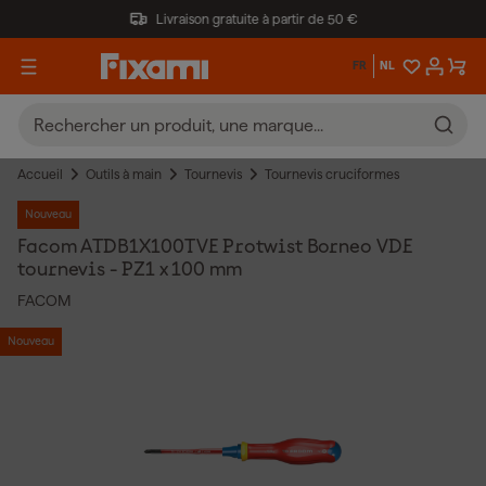
Livraison gratuite à partir de 50 €
FR
NL
Accueil
Outils à main
Tournevis
Tournevis cruciformes
Nouveau
Facom ATDB1X100TVE Protwist Borneo VDE
tournevis - PZ1 x 100 mm
FACOM
Nouveau