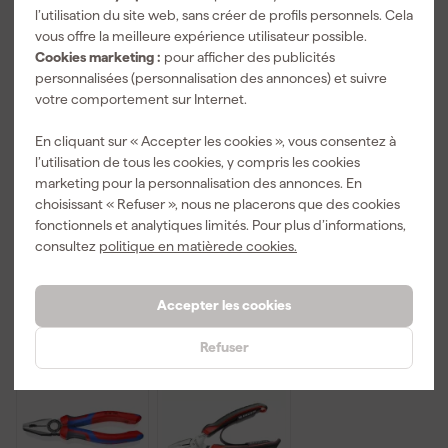
l’utilisation du site web, sans créer de profils personnels. Cela
vous offre la meilleure expérience utilisateur possible.
Cookies marketing :
pour afficher des publicités
personnalisées (personnalisation des annonces) et suivre
votre comportement sur Internet.
Facom
Bahco 2971G-
Gedore RED
84TZSA.6 clé
250 - Pince
R28100010
En cliquant sur « Accepter les cookies », vous consentez à
Allen à
multiprise
Pince
l’utilisation de tous les cookies, y compris les cookies
poignée en T
avec
multiprise
marketing pour la personnalisation des annonces. En
Livré demain
Livré demain
Livré demain
avec tête
poignées
choisissant « Refuser », nous ne placerons que des cookies
sphérique - 6
bimatière et
fonctionnels et analytiques limités. Pour plus d’informations,
pans - 6 mm
finition
consultez
politique en matièrede cookies.
phosphatée
12
,
19
,
20
,
34
86
09
TTC
TTC
TTC
Accepter les cookies
Nouveau
Refuser