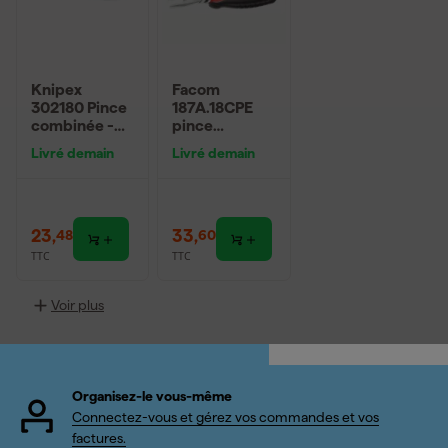
Knipex
Facom
302180 Pince
187A.18CPE
combinée -
pince
180mm
universelle -
Livré demain
Livré demain
180mm
23
,
33
,
48
60
TTC
TTC
Voir plus
Organisez-le vous-même
Connectez-vous et gérez vos commandes et vos
factures.