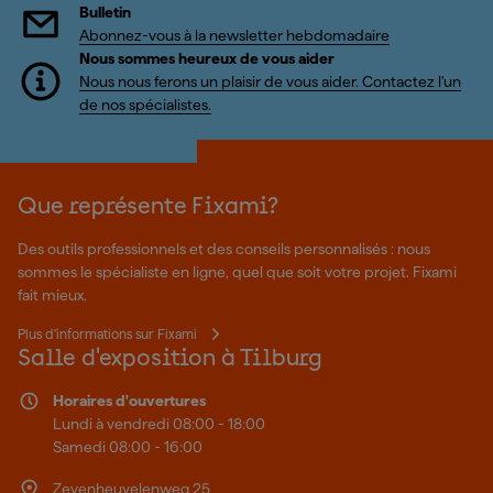
Bulletin
Abonnez-vous à la newsletter hebdomadaire
Nous sommes heureux de vous aider
Nous nous ferons un plaisir de vous aider. Contactez l'un
de nos spécialistes.
Que représente Fixami?
Des outils professionnels et des conseils personnalisés : nous
sommes le spécialiste en ligne, quel que soit votre projet. Fixami
fait mieux.
Plus d'informations sur Fixami
Salle d'exposition à Tilburg
Horaires d'ouvertures
Lundi à vendredi 08:00 - 18:00
Samedi 08:00 - 16:00
Zevenheuvelenweg 25