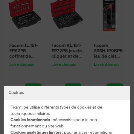
Facom JL.151-
Facom RL.151-
Facom
EP62PB
EP72PB jeu de
83SH.JP9BPB
coffret de
cliquet et de
jeu de clés
clés à cliquet
douilles 72
mâles 6 pans
Livré demain
Livré demain
Livré demain
et douilles 62
pièces dans
longues à tête
pièces dans
coffret Twin
sphérique - 6
coffret Twin
Box - 1/4"
pans - 1,5-10
Box - 3/8"
mm
308
,
211
,
44
,
55
75
58
Cookies
TTC
TTC
TTC
Fixami.be utilise différents types de cookies et de
Nouveau
techniques similaires :
Cookies fonctionnels
: nécessaires pour le bon
fonctionnement du site web.
Cookies analytiques limités :
pour analyser et améliorer