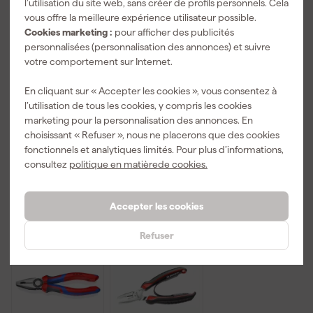
l’utilisation du site web, sans créer de profils personnels. Cela
vous offre la meilleure expérience utilisateur possible.
Cookies marketing :
pour afficher des publicités
personnalisées (personnalisation des annonces) et suivre
votre comportement sur Internet.
Facom
Bahco 2971G-
Facom
84TZSA.6 clé
250 - Pince
181A.25CPEPB
En cliquant sur « Accepter les cookies », vous consentez à
Allen à
multiprise
pince
l’utilisation de tous les cookies, y compris les cookies
poignée en T
avec
multiprise -
Livré demain
Livré demain
Livré demain
avec tête
poignées
250mm
marketing pour la personnalisation des annonces. En
sphérique - 6
bimatière et
choisissant « Refuser », nous ne placerons que des cookies
pans - 6 mm
finition
fonctionnels et analytiques limités. Pour plus d’informations,
phosphatée
consultez
politique en matièrede cookies.
12
,
19
,
50
,
34
86
35
TTC
TTC
TTC
Accepter les cookies
Nouveau
Refuser