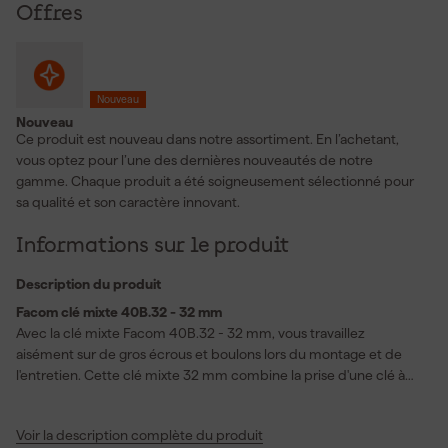
Offres
Nouveau
Nouveau
Ce produit est nouveau dans notre assortiment. En l’achetant,
vous optez pour l’une des dernières nouveautés de notre
gamme. Chaque produit a été soigneusement sélectionné pour
sa qualité et son caractère innovant.
Informations sur le produit
Description du produit
Facom clé mixte 40B.32 - 32 mm
Avec la clé mixte Facom 40B.32 - 32 mm, vous travaillez
aisément sur de gros écrous et boulons lors du montage et de
l'entretien. Cette clé mixte 32 mm combine la prise d'une clé à
œil avec la rapidité de positionnement d'une clé plate. La tête
plate est tournée de 15° par rapport au manche, ce qui vous
Voir la description complète du produit
permet de travailler plus facilement dans les espaces restreints.