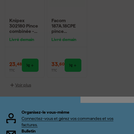
Knipex
Facom
302180 Pince
187A.18CPE
combinée -
pince
180mm
universelle -
Livré demain
Livré demain
180mm
23
,
33
,
48
60
TTC
TTC
Voir plus
Organisez-le vous-même
Connectez-vous et gérez vos commandes et vos
factures.
Bulletin