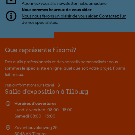
Abonnez-vous à la newsletter hebdomadaire
Nous sommes heureux de vous aider
Nous nous ferons un plaisir de vous aider. Contactez l'un
de nos spécialistes.
Que représente Fixami?
Des outils professionnels et des conseils personnalisés : nous
sommes le spécialiste en ligne, quel que soit votre projet. Fixami
fait mieux.
Plus d'informations sur Fixami
Salle d'exposition à Tilburg
Horaires d'ouvertures
Lundi à vendredi 08:00 - 18:00
Samedi 08:00 - 16:00
Zevenheuvelenweg 25
5048 AN Tilburg