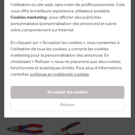
l’utilisation du site web, sans créer de profils personnels. Cela
vous offre la meilleure expérience utilisateur possible.
Cookies marketing :
pour afficher des publicités
personnalisées (personnalisation des annonces) et suivre
votre comportement sur Internet.
Facom
Bahco 2971G-
Gedore RED
84TZSA.6 clé
250 - Pince
R28100010
En cliquant sur « Accepter les cookies », vous consentez à
Allen à
multiprise
Pince
l’utilisation de tous les cookies, y compris les cookies
poignée en T
avec
multiprise
marketing pour la personnalisation des annonces. En
Livré lundi
Livré lundi
Livré lundi
avec tête
poignées
choisissant « Refuser », nous ne placerons que des cookies
sphérique - 6
bimatière et
fonctionnels et analytiques limités. Pour plus d’informations,
pans - 6 mm
finition
consultez
politique en matièrede cookies.
phosphatée
12
,
19
,
20
,
34
86
09
TTC
TTC
TTC
Accepter les cookies
Nouveau
Refuser