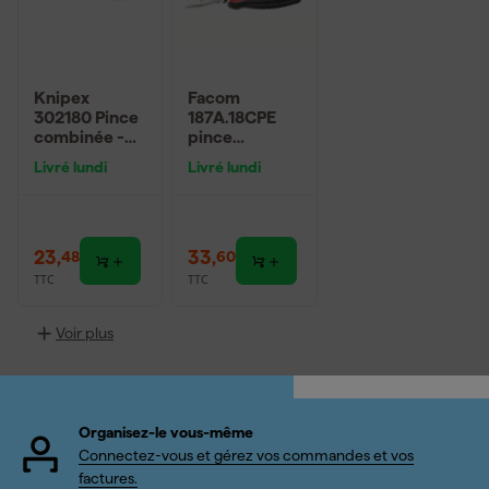
Knipex
Facom
302180 Pince
187A.18CPE
combinée -
pince
180mm
universelle -
Livré lundi
Livré lundi
180mm
23
,
33
,
48
60
TTC
TTC
Voir plus
Organisez-le vous-même
Connectez-vous et gérez vos commandes et vos
factures.