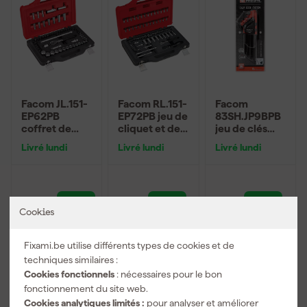
Facom JL.151-
Facom RL.151-
Facom
EP62PB
EP72PB jeu de
83SH.JP9BPB
coffret de
cliquet et de
jeu de clés
clés à cliquet
douilles 72
mâles 6 pans
Livré lundi
Livré lundi
Livré lundi
et douilles 62
pièces dans
longues à tête
pièces dans
coffret Twin
sphérique - 6
coffret Twin
Box - 1/4"
pans - 1,5-10
Box - 3/8"
mm
308
,
211
,
44
,
55
75
58
Cookies
TTC
TTC
TTC
Fixami.be utilise différents types de cookies et de
Nouveau
techniques similaires :
Cookies fonctionnels
: nécessaires pour le bon
fonctionnement du site web.
Cookies analytiques limités :
pour analyser et améliorer