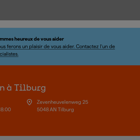
mmes heureux de vous aider
us ferons un plaisir de vous aider. Contactez l'un de
ialistes.
on à Tilburg
Zevenheuvelenweg 25
18:00
5048 AN Tilburg