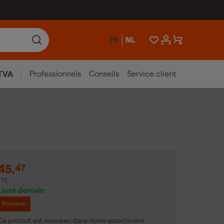
FR
NL
Professionnels
Conseils
Service client
TVA
45
,
47
TTC
Livré demain
Nouveau
Ce produit est nouveau dans notre assortiment.