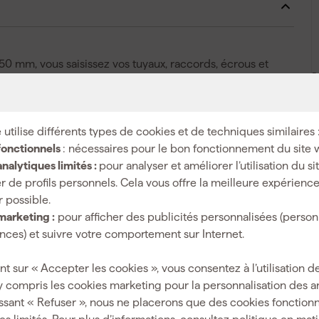
 mm, vous saisissez vos tuyaux, raccords, écrous et
P
vail. La grande ouverture des mâchoires vous offre une
e pompe à eau accompagne en douceur des matériaux et
t fine, vous atteignez aussi les espaces exigus où les
 utilise différents types de cookies et de techniques similaires 
La large poignée en CPE répartit la pression sur une plus
fonctionnels
: nécessaires pour le bon fonctionnement du site 
e meilleure prise sans charge inutile sur votre main. La
nalytiques limités :
pour analyser et améliorer l’utilisation du s
éduire le pincement lors d'une utilisation prolongée.
r de profils personnels. Cela vous offre la meilleure expérienc
ince reste bien en main lors des travaux de montage et
r possible.
lée adaptée à un travail sûr sur des installations
marketing :
pour afficher des publicités personnalisées (person
nt à 10 000 volts afin que vous puissiez vous mettre au
ces) et suivre votre comportement sur Internet.
imiter la formation de rouille et maintient vos outils à main
nt sur « Accepter les cookies », vous consentez à l’utilisation de
y compris les cookies marketing pour la personnalisation des 
ssant « Refuser », nous ne placerons que des cookies fonctionn