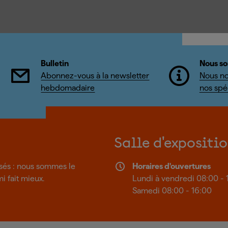
Bulletin
Nous so
Abonnez-vous à la newsletter
Nous no
hebdomadaire
nos spéc
Salle d'expositi
isés : nous sommes le
Horaires d'ouvertures
mi fait mieux.
Lundi à vendredi 08:00 - 
Samedi 08:00 - 16:00