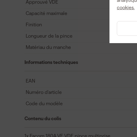
analytiqu
Approuvé VDE
cookies.
Capacité maximale
Finition
Longueur de la pince
Matériau du manche
Informations techniques
EAN
Numéro d'article
Code du modèle
Contenu du colis
1x Facom 180A.VE VDE pince multiprise