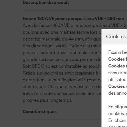
Description du produit
Facom 180A.VE pince pompe à eau VDE - 250 mm
Avec la Facom 180A.VE pince pompe à eau VDE - 250
boulons avec une maîtrise ferme lors de chaque tra
Cookies
capacité maximale de 44 mm, afin que cette pinc
des dimensions variés. Grâce à la mâchoire longue e
Fixami.be
pinces standard travaillent moins confortablement. 
Cookies 
grande surface, ce qui vous permet de conserver un
Cookies a
Soft CPE Grip est confortable au toucher et aide à r
sans crée
Grâce aux poignées antidérapantes bi-matière, la p
utilisateu
d'entretien. La certification VDE rend cette pince iso
Cookies 
électriques. Chaque pince est testée individuelleme
des annon
travail en toute confiance. La finition vernie aide à l
propres plus longtemps.
En cliqua
Caractéristiques
cookies, 
En choisi