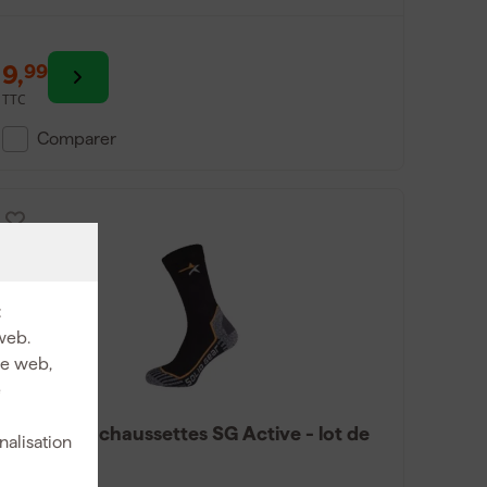
9
,
99
TTC
Comparer
:
web.
ite web,
e
Solid Gear chaussettes SG Active - lot de
nalisation
3