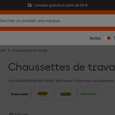
Livraison gratuite à partir de 50 €
Inclus
vail
Chaussettes de travail
Chaussettes de trava
Les chaussettes de travail sont pour tous ceux qui passent d
s'agisse de chaussettes de travail pour l'été ou de chausset
confort et protection pour vos pieds. Les chaussettes de 
divers matériaux, tels que le coton et des tissus thermo sp
transpiration. Les chaussettes anti-transpiration gardent vos
mauvaises odeurs. Des marques comme
Grisport
proposent
10
Articles