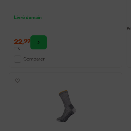
Livré demain
Pr
22
,
99
TTC
Comparer