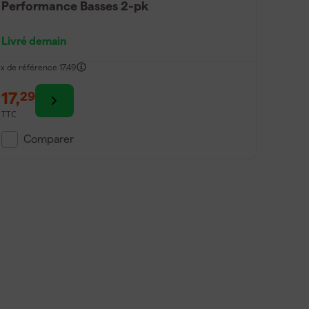
Performance Basses 2-pk
Livré demain
ix de référence
17,49
17
,
29
TTC
Comparer