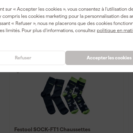
Livré demain
nt sur « Accepter les cookies », vous consentez à l’utilisation de
y compris les cookies marketing pour la personnalisation des 
ssant « Refuser », nous ne placerons que des cookies fonctionn
19
,
99
es limités. Pour plus d’informations, consultez
politique en mat
TTC
Comparer
Refuser
Accepter les cookies
Festool SOCK-FT1 Chaussettes