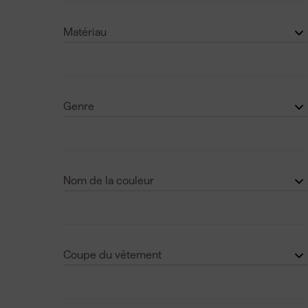
Festool
(1)
Matériau
Coton
(1)
Polyamide
(2)
Genre
Polyester
(3)
Hommes
(1)
Unisexe
(5)
Nom de la couleur
Noir haute
(5)
Vert
(1)
Coupe du vêtement
Vert-Noir
(1)
Coupe originale
(4)