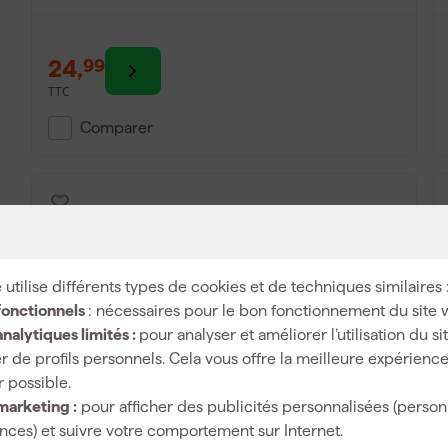
24
,
99
TTC
Comparer
 utilise différents types de cookies et de techniques similaires 
fonctionnels
: nécessaires pour le bon fonctionnement du site 
nalytiques limités :
pour analyser et améliorer l’utilisation du s
r de profils personnels. Cela vous offre la meilleure expérienc
r possible.
Blåkläder 2194 Ensemble de 5 paires de
marketing :
pour afficher des publicités personnalisées (person
chaussettes en coton polyvalentes
ces) et suivre votre comportement sur Internet.