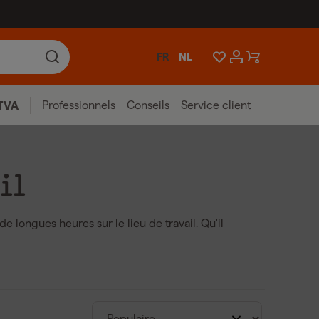
FR
NL
Professionnels
Conseils
Service client
TVA
il
e longues heures sur le lieu de travail. Qu'il
tes épaisses et chaudes pour l'hiver, elles offrent
travail pour hommes et femmes sont disponibles en
éciaux, qui évacuent l'humidité et préviennent la
 pieds secs et frais, évitant les ampoules et les
 des chaussettes de travail durables qui offrent