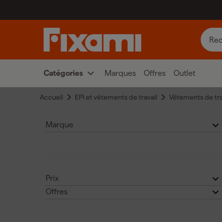
Catégories
Marques
Offres
Outlet
Accueil
EPI et vêtements de travail
Vêtements de tra
Marque
Solid Gear
(5)
Prix
Offres
Grisport
(3)
€
€
Outlet
(1)
Blåkläder
(1)