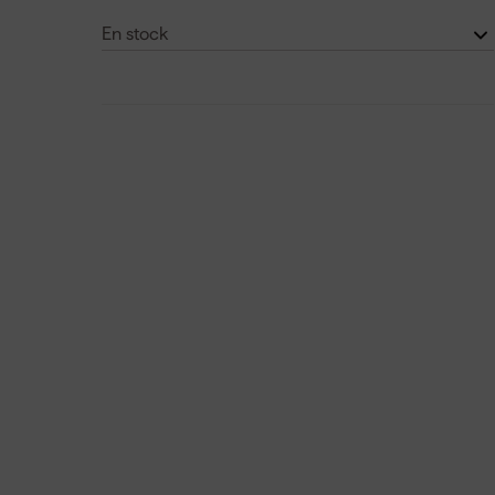
En stock
Non
(1)
Oui
(10)