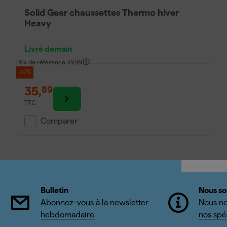
Solid Gear chaussettes Thermo hiver
Heavy
Livré demain
Prix de référence
39,99
-10%
35
,
89
TTC
Comparer
Bulletin
Nous so
Abonnez-vous à la newsletter
Nous no
hebdomadaire
nos spéc