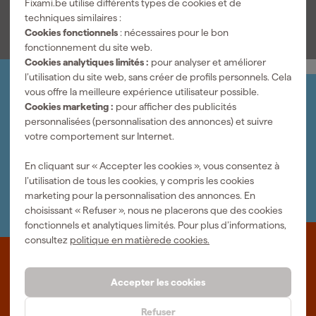
Voir toutes les caractéristiques
Fixami.be utilise différents types de cookies et de
dans les espaces restreints. Grâce à l’organisation claire, vous
techniques similaires :
saisissez facilement chaque embout lors du montage et de la
Cookies fonctionnels
: nécessaires pour le bon
finition. Ce coffret d’embouts DeWALT s’adapte parfaitement aux
fonctionnement du site web.
outils électroportatifs pour les travaux de construction,
Cookies analytiques limités :
pour analyser et améliorer
l’aménagement intérieur et les travaux de fixation généraux où le
l’utilisation du site web, sans créer de profils personnels. Cela
contrôle et la durabilité sont importants.
vous offre la meilleure expérience utilisateur possible.
Organisez-le vous-même
Cookies marketing :
pour afficher des publicités
Connectez-vous et gérez vos commandes et vos
personnalisées (personnalisation des annonces) et suivre
factures.
votre comportement sur Internet.
Bulletin
Abonnez-vous à la newsletter hebdomadaire
En cliquant sur « Accepter les cookies », vous consentez à
Nous sommes heureux de vous aider
l’utilisation de tous les cookies, y compris les cookies
Nous nous ferons un plaisir de vous aider. Contactez l'un
marketing pour la personnalisation des annonces. En
de nos spécialistes.
choisissant « Refuser », nous ne placerons que des cookies
fonctionnels et analytiques limités. Pour plus d’informations,
consultez
politique en matièrede cookies.
Que représente Fixami?
Accepter les cookies
Des outils professionnels et des conseils personnalisés : nous
sommes le spécialiste en ligne, quel que soit votre projet. Fixami
Refuser