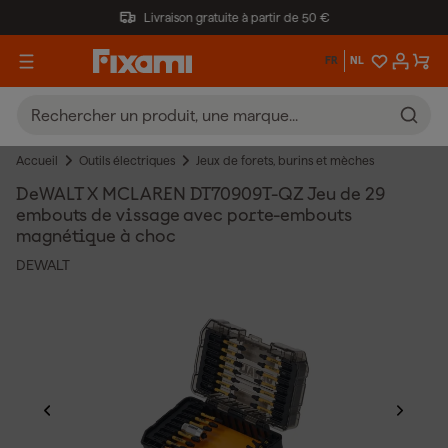
Livraison gratuite à partir de 50 €
FR
NL
Accueil
Outils électriques
Jeux de forets, burins et mèches
DeWALT X MCLAREN DT70909T-QZ Jeu de 29
embouts de vissage avec porte-embouts
magnétique à choc
DEWALT