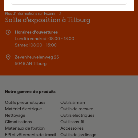
fait mieux.
Plus d'informations sur Fixami
Salle d'exposition à Tilburg
Horaires d'ouvertures
Lundi à vendredi 08:00 - 18:00
Samedi 08:00 - 16:00
Zevenheuvelenweg 25
5048 AN Tilburg
Notre gamme de produits
Outils pneumatiques
Outils à main
Matériel électrique
Outils de mesure
Nettoyage
Outils électriques
Climatisations
Outil sans-fil
Matériaux de fixation
Accessoires
EPI et vêtements de travail
Outils de jardinage